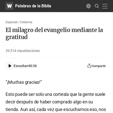
WATV
Search
Palabras de la Biblia
Submit
navig
Language
Especial / Columna
El milagro del evangelio mediante la
gratitud
39,514
visualizaciones
Escuchar
40:36
Compartir
“¡Muchas gracias!”
Esto puede ser solo una cortesía que la gente suele
decir después de haber comprado algo en su
tienda. Aun así, cada vez que escuchamos eso, nos