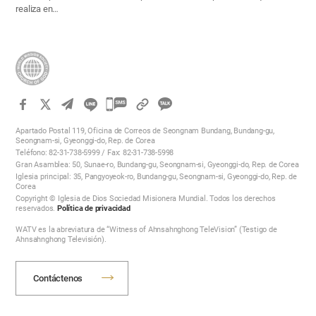
realiza en…
카
카
Apartado Postal 119, Oficina de Correos de Seongnam Bundang, Bundang-gu,
오
Seongnam-si, Gyeonggi-do, Rep. de Corea
Teléfono: 82-31-738-5999 / Fax: 82-31-738-5998
톡
Gran Asamblea: 50, Sunae-ro, Bundang-gu, Seongnam-si, Gyeonggi-do, Rep. de Corea
공
Iglesia principal: 35, Pangyoyeok-ro, Bundang-gu, Seongnam-si, Gyeonggi-do, Rep. de
Corea
유
Copyright © Iglesia de Dios Sociedad Misionera Mundial. Todos los derechos
하
reservados.
Política de privacidad
기
WATV es la abreviatura de “Witness of Ahnsahnghong TeleVision” (Testigo de
Ahnsahnghong Televisión).
Contáctenos