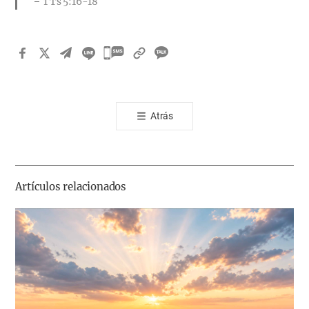
1 Ts 5:16-18
카
카
오
톡
Atrás
공
유
하
기
Artículos relacionados