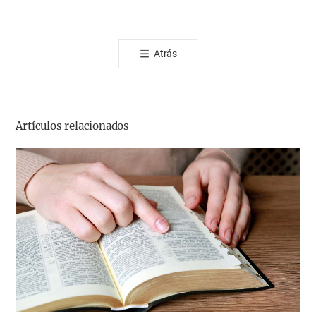
카
오
톡
Atrás
공
유
하
기
Artículos relacionados