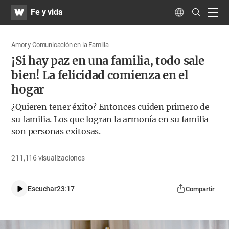
WATV
Search
Fe y vida
Submit
navig
Language
Amor y Comunicación en la Familia
¡Si hay paz en una familia, todo sale
bien! La felicidad comienza en el
hogar
¿Quieren tener éxito? Entonces cuiden primero de
su familia. Los que logran la armonía en su familia
son personas exitosas.
211,116
visualizaciones
Escuchar
23:17
Compartir