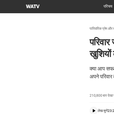
चर्च
परिचय
ऑफ
गॉड
वर्ल्ड
पारिवारिक प्रेम और 
मिशन
सोसाइटी
परिवार 
खुशियों
क्या आप सफल 
अपने परिवार क
210,800
बार देखा
लेख सुनें
23: