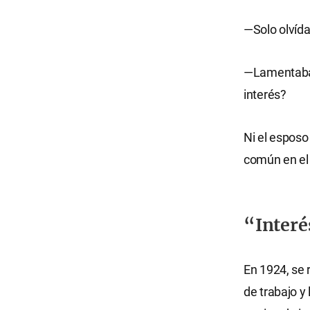
—Solo olvída
—Lamentabas 
interés?
Ni el esposo
común en el 
“Interé
En 1924, se 
de trabajo y