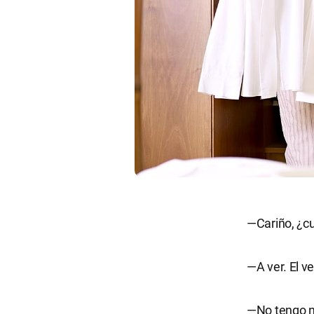
—Cariño, ¿cu
—A ver. El v
—No tengo n