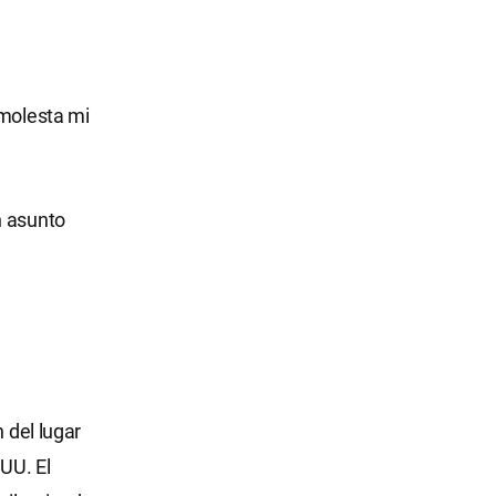
 molesta mi
n asunto
 del lugar
 UU. El