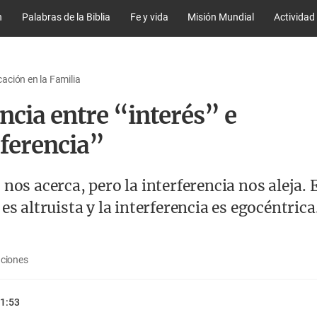
n
Palabras de la Biblia
Fe y vida
Misión Mundial
Actividad
ción en la Familia
ncia entre “interés” e
rferencia”
s nos acerca, pero la interferencia nos aleja.
 es altruista y la interferencia es egocéntrica
aciones
1:53