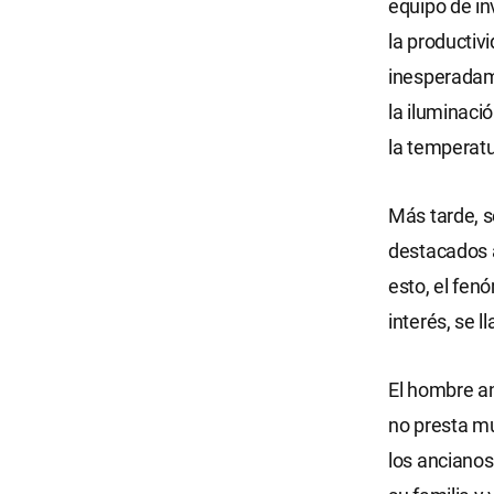
equipo de in
la productiv
inesperadam
la iluminaci
la temperatu
Más tarde, 
destacados a
esto, el fe
interés, se 
El hombre an
no presta mu
los ancianos