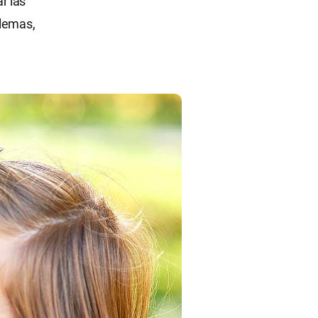
r las
blemas,