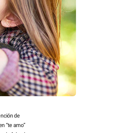
ención de
cen “te amo”