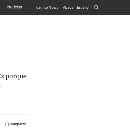
Search
Noticias
Cántico Nuevo
Videos
Español
Submit
 Es porque
.
Compartir