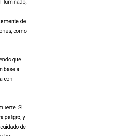
n iluminado,
ntemente de
ciones, como
iendo que
n base a
a con
muerte. Si
 peligro, y
 cuidado de