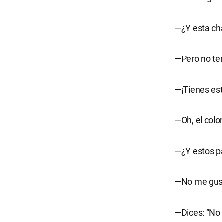
—¿Y esta cha
—Pero no ten
—¡Tienes est
—Oh, el colo
—¿Y estos p
—No me gus
—Dices: “No