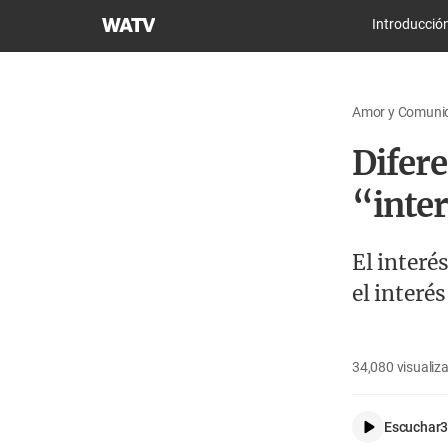
Iglesia
Introducció
de
Dios
Sociedad
Amor y Comunica
Misionera
Mundial
Difere
“inte
El interé
el interés
34,080
visualiz
Escuchar
3