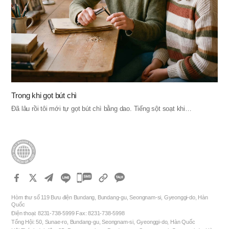
Trong khi gọt bút chì
Đã lâu rồi tôi mới tự gọt bút chì bằng dao. Tiếng sột soạt khi…
카
카
Hòm thư số 119 Bưu điện Bundang, Bundang-gu, Seongnam-si, Gyeonggi-do, Hàn
오
Quốc
Điện thoại: 8231-738-5999 Fax: 8231-738-5998
톡
Tổng Hội: 50, Sunae-ro, Bundang-gu, Seongnam-si, Gyeonggi-do, Hàn Quốc
공