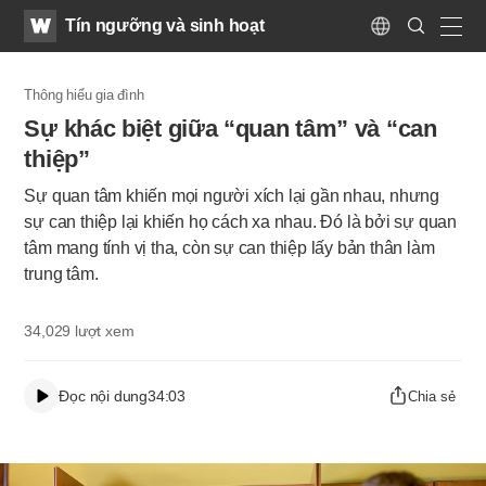
WATV
Search
Tín ngưỡng và sinh hoạt
Submit
Language
naviga
Thông hiểu gia đình
Sự khác biệt giữa “quan tâm” và “can
thiệp”
Sự quan tâm khiến mọi người xích lại gần nhau, nhưng
sự can thiệp lại khiến họ cách xa nhau. Đó là bởi sự quan
tâm mang tính vị tha, còn sự can thiệp lấy bản thân làm
trung tâm.
34,029
lượt xem
Đọc nội dung
34:03
Chia sẻ