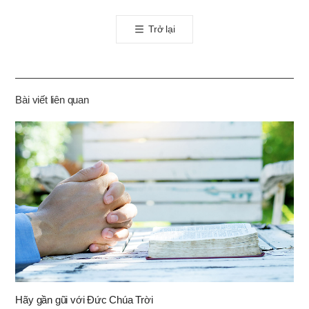
톡
Trở lại
공
유
하
기
Bài viết liên quan
Hãy gần gũi với Đức Chúa Trời