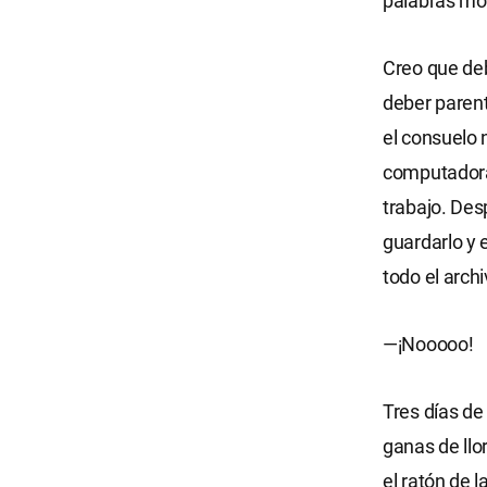
palabras mot
Creo que deb
deber parent
el consuelo 
computadora,
trabajo. Des
guardarlo y 
todo el archi
—¡Nooooo!
Tres días de
ganas de llo
el ratón de 