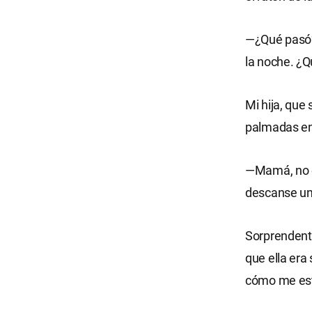
—¿Qué pasó? 
la noche. ¿
Mi hija, que
palmadas en
—Mamá, no e
descanse un 
Sorprendent
que ella era
cómo me esta