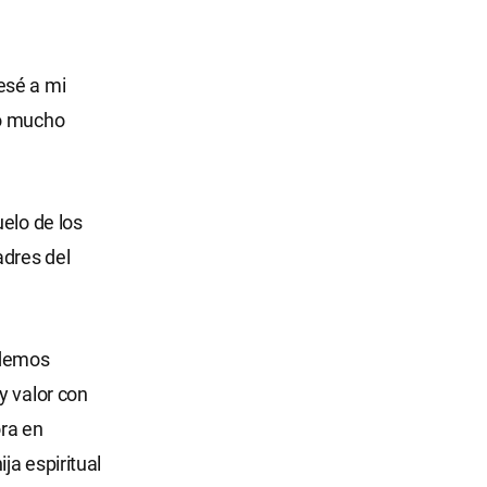
esé a mi
jo mucho
elo de los
adres del
odemos
y valor con
ora en
ja espiritual