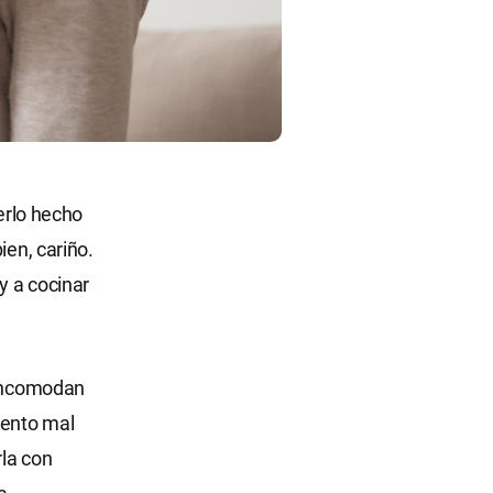
rlo hecho
ien, cariño.
y a cocinar
 incomodan
iento mal
rla con