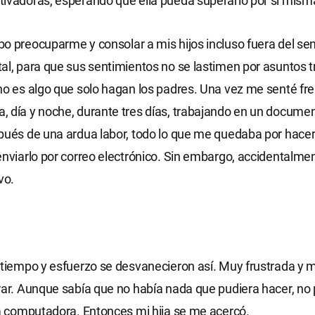
ivadoras, esperando que ella pueda superarlo por sí mism
o preocuparme y consolar a mis hijos incluso fuera del sen
al, para que sus sentimientos no se lastimen por asuntos tr
no es algo que solo hagan los padres. Una vez me senté fre
 día y noche, durante tres días, trabajando en un docume
pués de una ardua labor, todo lo que me quedaba por hacer
enviarlo por correo electrónico. Sin embargo, accidentalme
vo.
 tiempo y esfuerzo se desvanecieron así. Muy frustrada y m
rar. Aunque sabía que no había nada que pudiera hacer, no 
la computadora. Entonces mi hija se me acercó.