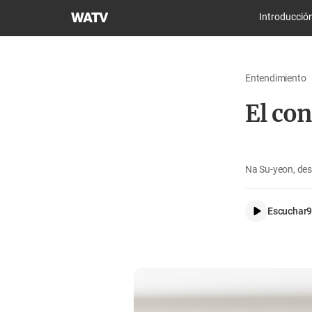
Iglesia
Introducció
de
Dios
Sociedad
Entendimiento
Misionera
Mundial
El con
Na Su-yeon, de
Escuchar
9