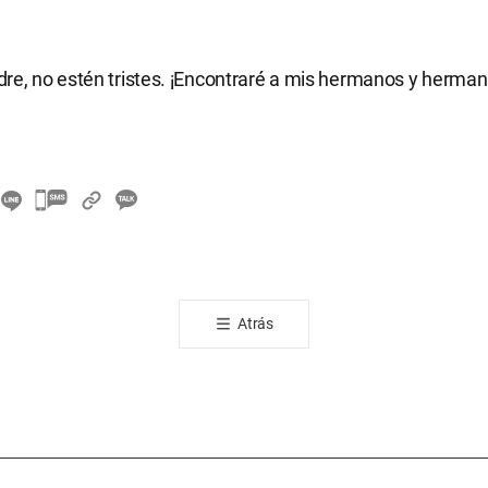
re, no estén tristes. ¡Encontraré a mis hermanos y herma
카
카
오
톡
공
Atrás
유
하
기