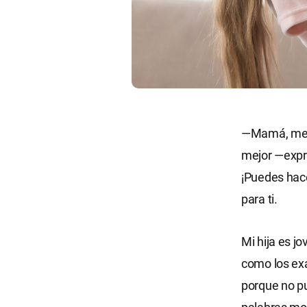
—Mamá, me e
mejor —expre
¡Puedes hace
para ti.
Mi hija es j
como los exá
porque no pu