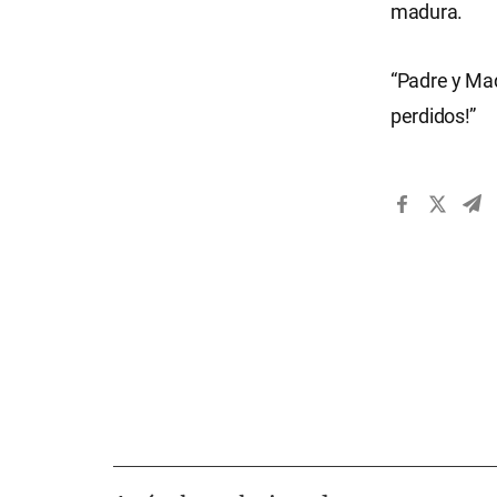
madura.
“Padre y Mad
perdidos!”