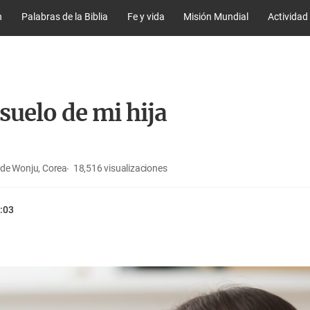
n
Palabras de la Biblia
Fe y vida
Misión Mundial
Actividad
suelo de mi hija
sde Wonju, Corea
18,516
visualizaciones
:03