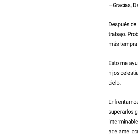
—Gracias, Da
Después de t
trabajo. Pro
más tempran
Esto me ayud
hijos celest
cielo.
Enfrentamos 
superarlos g
interminable
adelante, co