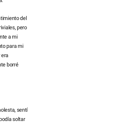
a.
timiento del
iviales, pero
nte a mi
nto para mi
 era
nte borré
olesta, sentí
podía soltar