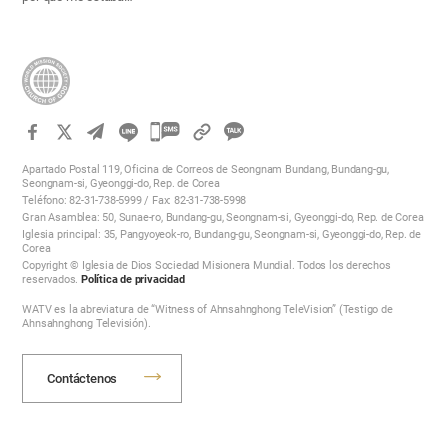
카
카
Apartado Postal 119, Oficina de Correos de Seongnam Bundang, Bundang-gu,
오
Seongnam-si, Gyeonggi-do, Rep. de Corea
Teléfono: 82-31-738-5999 / Fax: 82-31-738-5998
톡
Gran Asamblea: 50, Sunae-ro, Bundang-gu, Seongnam-si, Gyeonggi-do, Rep. de Corea
공
Iglesia principal: 35, Pangyoyeok-ro, Bundang-gu, Seongnam-si, Gyeonggi-do, Rep. de
Corea
유
Copyright © Iglesia de Dios Sociedad Misionera Mundial. Todos los derechos
하
reservados.
Política de privacidad
기
WATV es la abreviatura de “Witness of Ahnsahnghong TeleVision” (Testigo de
Ahnsahnghong Televisión).
Contáctenos