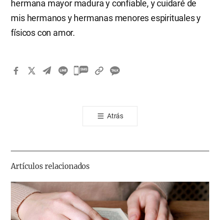
hermana mayor madura y confiable, y cuidaré de
mis hermanos y hermanas menores espirituales y
físicos con amor.
카
카
오
톡
Atrás
공
유
하
기
Artículos relacionados