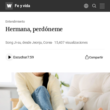
WATV
Search
Fe y vida
Submit
navig
Language
Entendimiento
Hermana, perdóneme
Song Ji-su, desde Jeonju, Corea
15,407
visualizaciones
Escuchar
7:59
Compartir