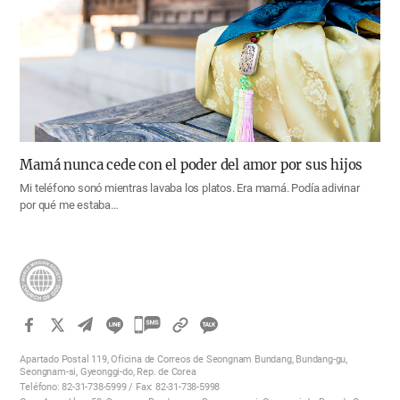
Mamá nunca cede con el poder del amor por sus hijos
Mi teléfono sonó mientras lavaba los platos. Era mamá. Podía adivinar
por qué me estaba…
카
카
Apartado Postal 119, Oficina de Correos de Seongnam Bundang, Bundang-gu,
오
Seongnam-si, Gyeonggi-do, Rep. de Corea
Teléfono: 82-31-738-5999 / Fax: 82-31-738-5998
톡