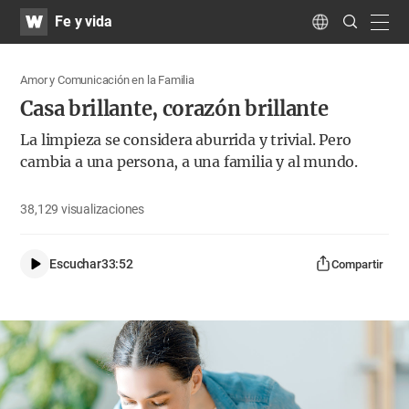
WATV
Search
Fe y vida
Submit
navig
Language
Amor y Comunicación en la Familia
Casa brillante, corazón brillante
La limpieza se considera aburrida y trivial. Pero
cambia a una persona, a una familia y al mundo.
38,129
visualizaciones
Escuchar
33:52
Compartir