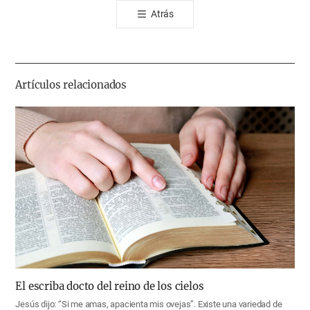
톡
Atrás
공
유
하
기
Artículos relacionados
El escriba docto del reino de los cielos
Jesús dijo: “Si me amas, apacienta mis ovejas”. Existe una variedad de