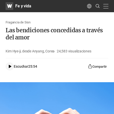
WATV
Search
Fe y vida
Submit
navig
Language
Fragancia de Sion
Las bendiciones concedidas a través
del amor
Kim Hye-ji, desde Anyang, Corea
24,583
visualizaciones
Escuchar
25:54
Compartir