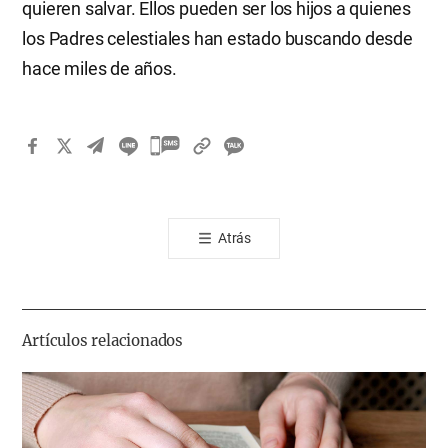
quieren salvar. Ellos pueden ser los hijos a quienes
los Padres celestiales han estado buscando desde
hace miles de años.
카
카
오
톡
Atrás
공
유
하
기
Artículos relacionados