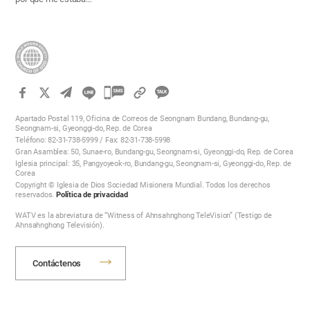
카
카
Apartado Postal 119, Oficina de Correos de Seongnam Bundang, Bundang-gu,
오
Seongnam-si, Gyeonggi-do, Rep. de Corea
Teléfono: 82-31-738-5999 / Fax: 82-31-738-5998
톡
Gran Asamblea: 50, Sunae-ro, Bundang-gu, Seongnam-si, Gyeonggi-do, Rep. de Corea
공
Iglesia principal: 35, Pangyoyeok-ro, Bundang-gu, Seongnam-si, Gyeonggi-do, Rep. de
Corea
유
Copyright © Iglesia de Dios Sociedad Misionera Mundial. Todos los derechos
하
reservados.
Política de privacidad
기
WATV es la abreviatura de “Witness of Ahnsahnghong TeleVision” (Testigo de
Ahnsahnghong Televisión).
Contáctenos