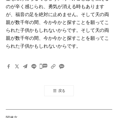
のが辛く感じられ、勇気が消える時もあります
が、福音の足を絶対に止めません。そして天の両
親が数千年の間、今か今かと探すことを願ってこ
られた子供かもしれないからです。そして天の両
親が数千年の間、今か今かと探すことを願ってこ
られた子供かもしれないからです。
카
카
오
톡
戻る
공
유
하
기
関連文