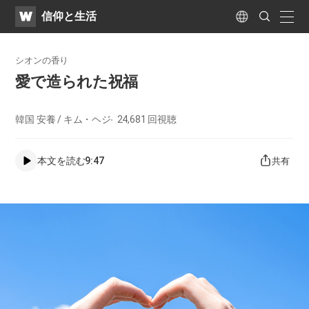
WATV
Search
​信仰と生活
Submit
naviga
Language
シオンの香り
愛で造られた祝福
韓国 安養 / キム・ヘジ
24,681
回視聴
本文を読む
9:47
共有