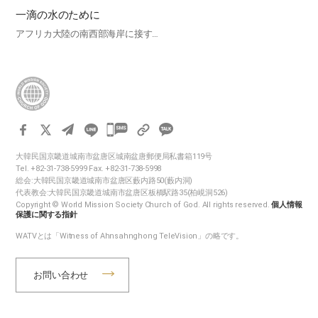
一滴の水のために
アフリカ大陸の南西部海岸に接す…
카
카
大韓民国京畿道城南市盆唐区城南盆唐郵便局私書箱119号
오
Tel. +82-31-738-5999 Fax. +82-31-738-5998
톡
総会:大韓民国京畿道城南市盆唐区藪内路50(藪内洞)
代表教会:大韓民国京畿道城南市盆唐区板橋駅路35(柏峴洞526)
공
Copyright © World Mission Society Church of God. All rights reserved.
個人情報
유
保護に関する指針
하
WATVとは「Witness of Ahnsahnghong TeleVision」の略です。
기
お問い合わせ