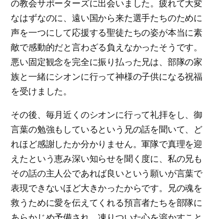
の教会サポーターズに出会いました。疲れて大変
なはずなのに、遠い国から来た選手たちのために
声を一つにして応援する聖徒たちの姿が本当に素
敵で感動的だと言わざる負えなかったそうです。
悪い固定観念を完全に振り払った兄は、部隊の家
族と一緒にシオンに行って神様の子供になる祝福
を受けました。
その後、毎月近くのシオンに行って礼拝をし、御
言葉の勉強もしているという兄の話を聞いて、ど
れほど感謝したか分かりません。軍隊で真理を迎
えたという恵み深い知らせを聞く度に、私の兄も
その話の主人公であれば良いという願いが言葉で
表現できないほど大きかったからです。兄の魂を
救うために愛を伝えてくれる預言者たちを部隊に
あらかじめ予備され、凍りついた心を溶かすこと