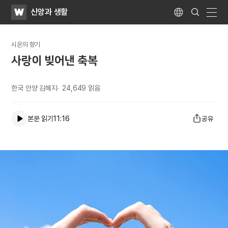
WATV
Search
신앙과 생활
Submit
Language
naviga
시온의 향기
사랑이 빚어낸 축복
한국 안양 김혜지
24,649
읽음
본문 읽기
11:16
공유