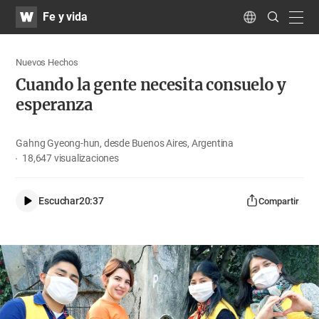
WATV
Search
Fe y vida
Submit
navig
Language
Nuevos Hechos
Cuando la gente necesita consuelo y
esperanza
Gahng Gyeong-hun, desde Buenos Aires, Argentina
18,647
visualizaciones
Escuchar
20:37
Compartir