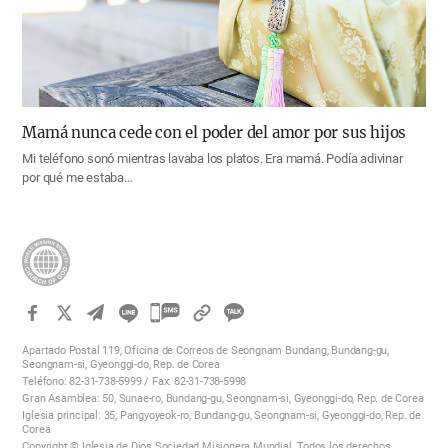
Mamá nunca cede con el poder del amor por sus hijos
Mi teléfono sonó mientras lavaba los platos. Era mamá. Podía adivinar
por qué me estaba…
카
카
Apartado Postal 119, Oficina de Correos de Seongnam Bundang, Bundang-gu,
오
Seongnam-si, Gyeonggi-do, Rep. de Corea
Teléfono: 82-31-738-5999 / Fax: 82-31-738-5998
톡
Gran Asamblea: 50, Sunae-ro, Bundang-gu, Seongnam-si, Gyeonggi-do, Rep. de Corea
공
Iglesia principal: 35, Pangyoyeok-ro, Bundang-gu, Seongnam-si, Gyeonggi-do, Rep. de
Corea
유
Copyright © Iglesia de Dios Sociedad Misionera Mundial. Todos los derechos