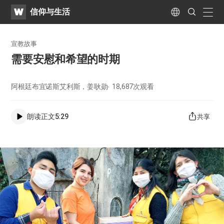
WATV
Search
信仰与生活
Submit
naviga
Language
宣教故事
需要安慰和希望的时期
阿根廷布宜诺斯艾利斯，姜耿勋
18,687
次观看
朗读正文
5:29
共享