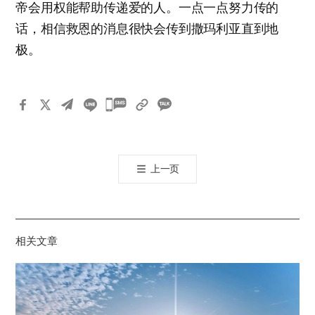
帝会用权能帮助传递爱的人。一点一点努力传的
话，相信救恩的消息很快会传到撒玛利亚直到地
极。
카
카
오
톡
上一页
공
유
하
기
相关文章