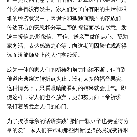
什么事都没有发生。家人们为了向有限的生活和艰
难的经济状况中，因惧怕和孤独而颤抖的家族们，
传达真心的安慰和分享上帝的祝福而尽心尽意。发
送声援信息·影像信、写信、送亲手做的点心、帮助
家务活、表达感激之心等，向这期间因繁忙或离得
远而没能顾及上的人们实践爱。
成为一体的家人们的祈祷和努力持续不断，但直到
传道庆典绕过转折点为止，没有太多的福音果实。
这种情况下，只看眼睛能看到的结果就会泄气。即
使这样，家人们也不放弃，更加努力向上帝祈求，
敲打着所爱之人们的心门。
为了按照母亲的话语实践“哪怕一颗豆子也要懂得分
享的爱”，家人们在帮助那些因新冠肺炎境况变得艰