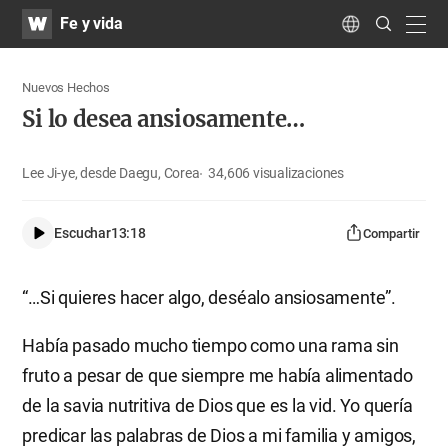
WATV
Search
Fe y vida
Submit
navig
Language
Nuevos Hechos
Si lo desea ansiosamente…
Lee Ji-ye, desde Daegu, Corea
34,606
visualizaciones
Escuchar
13:18
Compartir
“…Si quieres hacer algo, deséalo ansiosamente”.
Había pasado mucho tiempo como una rama sin
fruto a pesar de que siempre me había alimentado
de la savia nutritiva de Dios que es la vid. Yo quería
predicar las palabras de Dios a mi familia y amigos,