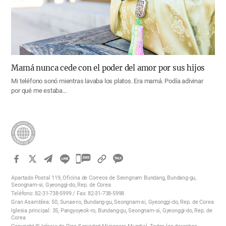
Mamá nunca cede con el poder del amor por sus hijos
Mi teléfono sonó mientras lavaba los platos. Era mamá. Podía adivinar
por qué me estaba…
카
카
Apartado Postal 119, Oficina de Correos de Seongnam Bundang, Bundang-gu,
오
Seongnam-si, Gyeonggi-do, Rep. de Corea
Teléfono: 82-31-738-5999 / Fax: 82-31-738-5998
톡
Gran Asamblea: 50, Sunae-ro, Bundang-gu, Seongnam-si, Gyeonggi-do, Rep. de Corea
공
Iglesia principal: 35, Pangyoyeok-ro, Bundang-gu, Seongnam-si, Gyeonggi-do, Rep. de
Corea
유