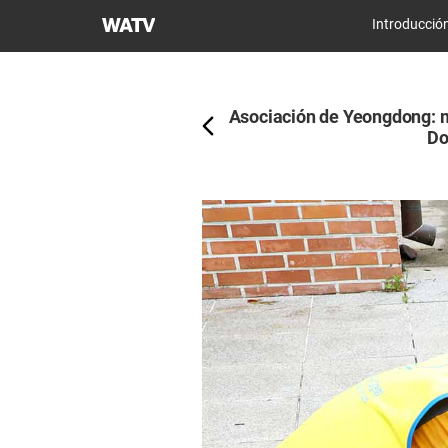
Iglesia
Introducció
de
Atrás
Dios
Sociedad
Asociación de Yeongdong: m
Misionera
Do
Mundial