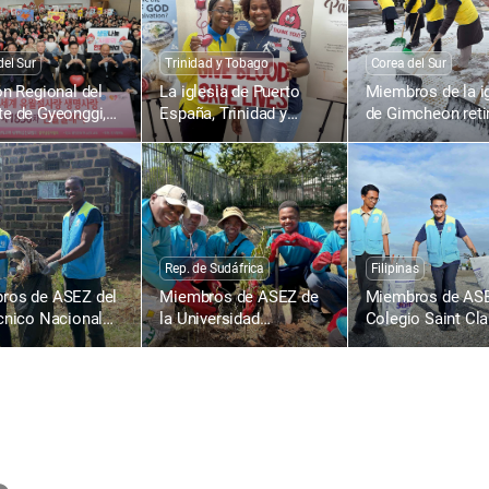
del Sur
Trinidad y Tobago
Corea del Sur
ón Regional del
La iglesia de Puerto
Miembros de la i
e de Gyeonggi,
España, Trinidad y
de Gimcheon retir
: 1836.ª Campaña
Tobago, realiza la
nieve en la calle
nación de Sangre
1804.ª Campaña de
Gimcheon-ro, Na
a Vida con el
Donación de Sangre
dong
de la Pascua en
para la Vida con el
el Mundo
Amor de la Pascua en
Todo el Mundo
Rep. de Sudáfrica
Filipinas
ros de ASEZ del
Miembros de ASEZ de
Miembros de ASE
cnico Nacional
la Universidad
Colegio Saint Cla
umu, Kenia,
Tecnológica de
Caloocan, Filipina
n la carretera
Tshwane, Rep. de
recogen desecho
Sudáfrica, plantan
plásticos en la p
árboles
Baseco