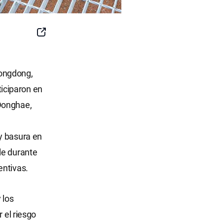
SNS
Button
eongdong,
iciparon en
 Donghae,
y basura en
le durante
entivas.
 los
 el riesgo