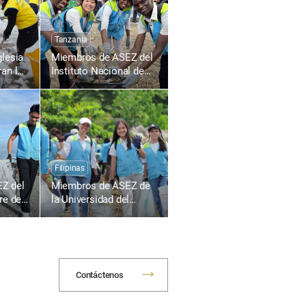
Tanzania
glesia
Miembros de ASEZ del
an la
Instituto Nacional de
Transporte de Tanzania
msan-
contribuyen a un
entorno local limpio
mediante la limpieza de
calles
Filipinas
Z del
Miembros de ASEZ de
re de
la Universidad del
s,
Sureste de Filipinas
s
recogen desechos
laya de
plásticos en el área
costera de Tabok
Contáctenos