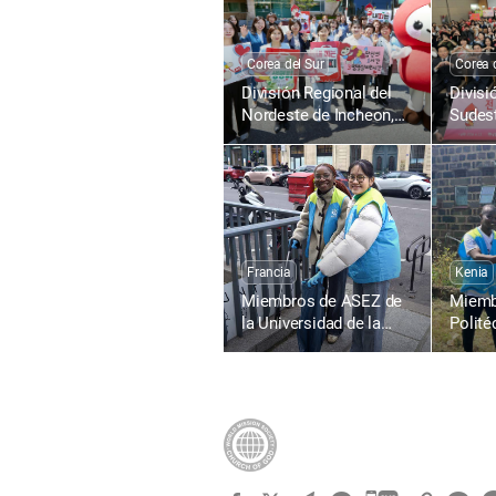
Corea del Sur
Corea 
División Regional del
Divisi
Nordeste de Incheon,
Sudest
Corea: 1895.ª Campaña
Corea
de Donación de Sangre
de Do
para la Vida con el
para l
Amor de la Pascua en
Amor 
Todo el Mundo
Todo 
Francia
Kenia
Miembros de ASEZ de
Miemb
la Universidad de la
Polité
Sorbona, Francia,
de Kis
limpian el bulevar Saint-
limpia
Michel
Busia