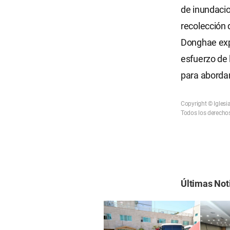
de inundacio
recolección 
Donghae exp
esfuerzo de 
para abordar
Copyright © Iglesi
Todos los derechos
Últimas Not