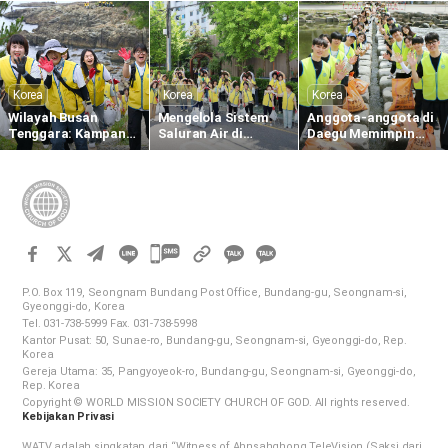
Melaksanakan
Bibit Eugenia di
Darah di Pusat
Pembersihan di
Sekolah Menengah
Darah Dongbu Seoul
Dekat Koonung Creek
Kebangsaan Taman
Widuri
Korea
Korea
Korea
Wilayah Busan
Mengelola Sistem
Anggota-anggota di
Tenggara: Kampanye
Saluran Air di
Daegu Memimpin
Menghapus Jejak
Wilayah Gangseo
Kampanye
Plastik
Menjelang Musim
Menghapus Jejak
Hujan
Plastik
카
카
카
카
오
P.O. Box 119, Seongnam Bundang Post Office, Bundang-gu, Seongnam-si,
오
Gyeonggi-do, Korea
톡
Tel. 031-738-5999 Fax. 031-738-5998
톡
공
Kantor Pusat: 50, Sunae-ro, Bundang-gu, Seongnam-si, Gyeonggi-do, Rep.
공
유
Korea
하
Gereja Utama: 35, Pangyoyeok-ro, Bundang-gu, Seongnam-si, Gyeonggi-do,
유
Rep. Korea
기
하
Copyright © WORLD MISSION SOCIETY CHURCH OF GOD. All rights reserved.
Kebijakan Privasi
기
WATV adalah singkatan dari “Witness of Ahnsahghong TeleVision (Saksi dari