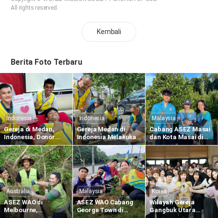
All rights reserved.
Kembali
Berita Foto Terbaru
Indonesia
Indonesia
Malaysia
Gereja di Medan,
Gereja Medan di
Cabang ASEZ Masai
Indonesia, Donor
Indonesia Melakukan
dan Kota Masai di
Darah Sedunia ke-
Pembersihan di
Malaysia Menanam
1.634 untuk
Kompeks Merbau
Bibit Bakau di Sungai
Memberikan
Mas
Pulai
Kehidupan Melalui
Kasih Paskah
Australia
Malaysia
Korea
ASEZ WAO di
ASEZ WAO Cabang
Wilayah Gereja
Melbourne,
George Town di
Gangbuk Utara
Australia,
Malaysia Menanam
Mengadakan Donor