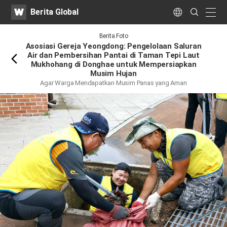
WATV
Search
Berita Global
Submit
naviga
Language
Kembali
Berita Foto
Asosiasi Gereja Yeongdong: Pengelolaan Saluran
Air dan Pembersihan Pantai di Taman Tepi Laut
Mukhohang di Donghae untuk Mempersiapkan
Musim Hujan
Agar Warga Mendapatkan Musim Panas yang Aman