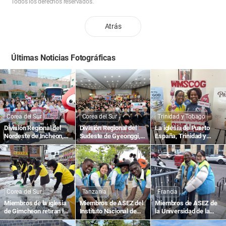
Todos los derechos reservados.
Atrás
Últimas Noticias Fotográficas
Corea del Sur
Corea del Sur
Trinidad y Tobago
División Regional del
División Regional del
La iglesia de Puerto
Nordeste de Incheon,
Sudeste de Gyeonggi,
España, Trinidad y
Corea: 1895.ª
Corea: 1836.ª
Tobago, realiza la
Campaña de Donación
Campaña de Donación
1804.ª Campaña de
de Sangre para la Vida
de Sangre para la Vida
Donación de Sangre
con el Amor de la
con el Amor de la
para la Vida con el
Pascua en Todo el
Pascua en Todo el
Amor de la Pascua en
Mundo
Mundo
Todo el Mundo
Corea del Sur
Tanzania
Francia
Miembros de la iglesia
Miembros de ASEZ del
Miembros de ASEZ de
de Gimcheon retiran la
Instituto Nacional de
la Universidad de la
nieve en la calle
Transporte de Tanzania
Sorbona, Francia,