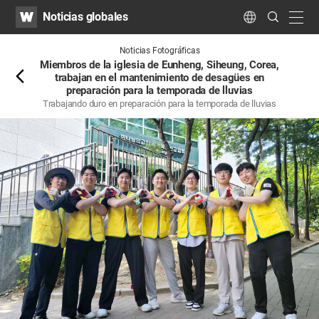
WATV
Search
Noticias globales
Submit
navig
Language
Atrás
Noticias Fotográficas
Miembros de la iglesia de Eunheng, Siheung, Corea,
trabajan en el mantenimiento de desagües en
preparación para la temporada de lluvias
Trabajando duro en preparación para la temporada de lluvias