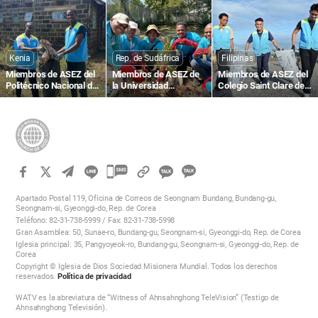
Gimcheon-ro, Namsan-
contribuyen a un
limpian el bulevar Saint-
dong
entorno local limpio
Michel
mediante la limpieza de
calles
Kenia
Rep. de Sudáfrica
Filipinas
Miembros de ASEZ del
Miembros de ASEZ de
Miembros de ASEZ del
Politécnico Nacional de
la Universidad
Colegio Saint Clare de
Kisumu, Kenia, limpian
Tecnológica de
Caloocan, Filipinas,
la carretera Busia
Tshwane, Rep. de
recogen desechos
Sudáfrica, plantan
plásticos en la playa de
árboles
Baseco
카
카
카
카
오
Apartado Postal 119, Oficina de Correos de Seongnam Bundang, Bundang-gu,
오
Seongnam-si, Gyeonggi-do, Rep. de Corea
톡
Teléfono: 82-31-738-5999 / Fax: 82-31-738-5998
톡
공
Gran Asamblea: 50, Sunae-ro, Bundang-gu, Seongnam-si, Gyeonggi-do, Rep. de Corea
공
유
Iglesia principal: 35, Pangyoyeok-ro, Bundang-gu, Seongnam-si, Gyeonggi-do, Rep. de
하
Corea
유
Copyright © Iglesia de Dios Sociedad Misionera Mundial. Todos los derechos
기
하
reservados.
Política de privacidad
기
WATV es la abreviatura de “Witness of Ahnsahnghong TeleVision” (Testigo de
Ahnsahnghong Televisión).