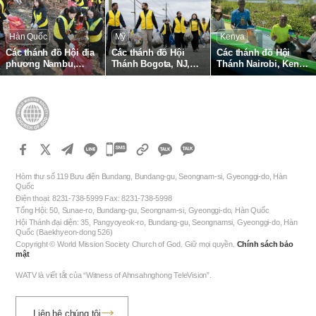
biển
biển Tabuk
Hàn Quốc
Mỹ
Kenya
Các thánh đồ Hội địa
Các thánh đồ Hội
Các thánh đồ Hội
phương Nambu,
Thánh Bogota, NJ,
Thánh Nairobi, Kenya
Gangnam hoạt động
Mỹ thu gom rác thải
hỗ trợ trang thiết bị
thu gom lá rụng và
nhựa tại bờ sông
đánh bắt cá cho ngư
làm sạch rừng tại
Hackensack
dân địa phương
Công viên Sinh thái
Omi
카
카
카
카
오
Hòm thư số 119 Bưu điện Bundang, Bundang-gu, Seongnam-si, Gyeonggi-do, Hàn
오
Quốc
톡
Điện thoại: 8231-738-5999 Fax: 8231-738-5998
톡
공
Tổng Hội: 50, Sunae-ro, Bundang-gu, Seongnam-si, Gyeonggi-do, Hàn Quốc
공
유
Hội Thánh đại diện: 35, Pangyoyeok-ro, Bundang-gu, Seongnamsi, Gyeonggi-do, Hàn
하
Quốc (Baekhyeon-dong 526)
유
Copyright © World Mission Society Church of God. Giữ mọi quyền.
Chính sách bảo
기
하
mật
기
WATV là viết tắt của “Witness of Ahnsahnghong TeleVision”.
Liên hệ chúng tôi