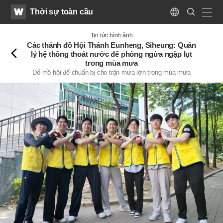
WATV
Search
Thời sự toàn cầu
Submit
Language
naviga
Trở
Tin tức hình ảnh
lại
Các thánh đồ Hội Thánh Eunheng, Siheung: Quản
lý hệ thống thoát nước để phòng ngừa ngập lụt
trong mùa mưa
Đổ mồ hôi để chuẩn bị cho trận mưa lớn trong mùa mưa