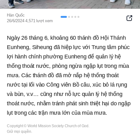
Hàn Quốc
SNS
26/6/2024
4,571
lượt xem
Button
Ngày 26 tháng 6, khoảng 60 thánh đồ Hội Thánh
Eunheng, Siheung đã hiệp lực với Trung tâm phúc
lợi hành chính phường Eunheng để quản lý hệ
thống thoát nước, phòng ngừa ngập lụt trong mùa
mưa. Các thánh đồ đã mở nắp hệ thống thoát
nước tại lối vào Công viên Bồ câu, xúc bỏ lá rụng
và bùn, v.v… cũng như nỗ lực quản lý hệ thống
thoát nước, nhằm tránh phát sinh thiệt hại do ngập
lụt trong các trận mưa lớn của mùa mưa.
Copyright © World Mission Society Church of God.
Giữ mọi quyền.