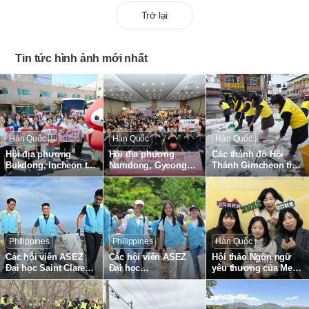
Trở lại
Tin tức hình ảnh mới nhất
Hàn Quốc
Hàn Quốc
Hàn Quốc
Hội địa phương
Hội địa phương
Các thánh đồ Hội
Bukdong, Incheon tổ
Namdong, Gyeonggi,
Thánh Gimcheon tiến
chức Hiến máu
tổ chức Hiến máu
hành công tác dọn
chuyển tiếp Tình yêu
chuyển tiếp Tình yêu
tuyết toàn khu vực
Lễ Vượt Qua Yêu
Lễ Vượt Qua Yêu
đường Gimcheon,
thương Sự sống toàn
thương Sự sống toàn
phường Namsan
cầu lần thứ 1895
cầu lần thứ 1836
Philippines
Philippines
Hàn Quốc
Các hội viên ASEZ
Các hội viên ASEZ
Hội thảo Ngôn ngữ
Đại học Saint Clare
Đại học
yêu thương của Mẹ
Caloocan,
Southeastern,
được tổ chức tại Hội
Philippines thu gom
Philippines thu gom
Thanh Gumi
rác thải nhựa ở bãi
rác thải nhựa tại bờ