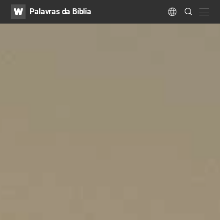
WATV
Search
Palavras da Bíblia
Submit
navig
Language