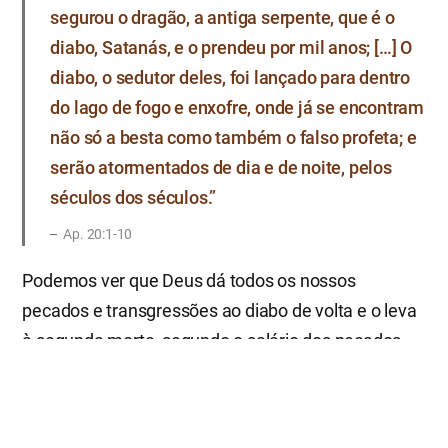
segurou o dragão, a antiga serpente, que é o
diabo, Satanás, e o prendeu por mil anos; […] O
diabo, o sedutor deles, foi lançado para dentro
do lago de fogo e enxofre, onde já se encontram
não só a besta como também o falso profeta; e
serão atormentados de dia e de noite, pelos
séculos dos séculos.”
Ap. 20:1-10
Podemos ver que Deus dá todos os nossos
pecados e transgressões ao diabo de volta e o leva
à segunda morte, segundo o salário dos pecados,
quer dizer, lança-o ao lago de fogo, da mesma
maneira que se lançou o bode Azazel ao desabitado
deserto. Este é o grande significado do Dia da