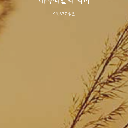
대속죄일의 의미
99,677
읽음
2022년
9월
23일