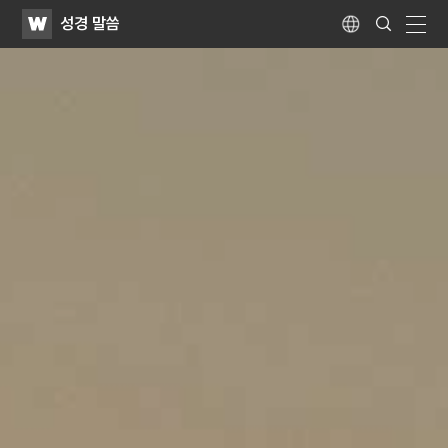
WATV
Search
성경 말씀
Submit
Language
naviga