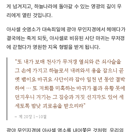
게 넘겨지고, 하늘나라에 돌아갈 수 있는 영광의 길이 우
리에게 열린 것입니다.
아사셀 숫염소가 대속죄일에 광야 무인지경에서 헤매다가
결국에는 죽게 되듯, 아사셀로 비유된 사단 마귀는 무저갱
에 갇혔다가 영원한 지옥 형벌을 받게 됩니다.
“또 내가 보매 천사가 무저갱 열쇠와 큰 쇠사슬을
그 손에 가지고 하늘로서 내려와서 용을 잡으니 곧
옛 뱀이요 마귀요 사단이라 잡아 일천 년 동안 결박
하여 … 또 저희를 미혹하는 마귀가 불과 유황 못에
던지우니 거기는 그 짐승과 거짓 선지자도 있어 세
세토록 밤낮 괴로움을 받으리라”
계 20장 1~10절
광야 무인지경에 아사셀 염소를 내어쫓은 것처럼, 우리의