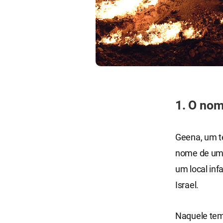
1. O nom
Geena, um te
nome de um 
um local inf
Israel.
Naquele temp