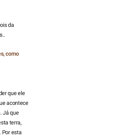
ois da
s..
des, como
er que ele
 que acontece
. Já que
ta terra,
. Por esta