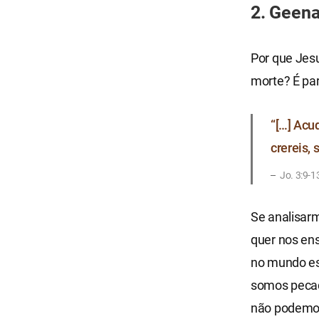
2. Geena
Por que Jesu
morte? É par
“[…] Acu
crereis, 
​Jo. 3:9-1
Se analisar
quer nos ens
no mundo esp
somos pecad
não podemos 