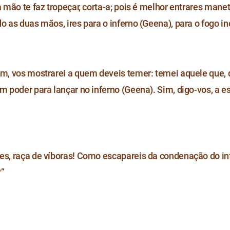
a mão te faz tropeçar, corta-a; pois é melhor entrares mane
o as duas mãos, ires para o inferno (Geena), para o fogo in
ém, vos mostrarei a quem deveis temer: temei aquele que, 
em poder para lançar no inferno (Geena). Sim, digo-vos, a e
es, raça de víboras! Como escapareis da condenação do in
?”
3