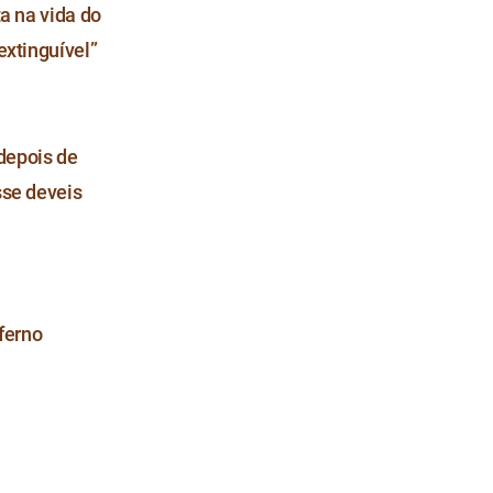
ta na vida do
extinguível”
depois de
sse deveis
ferno