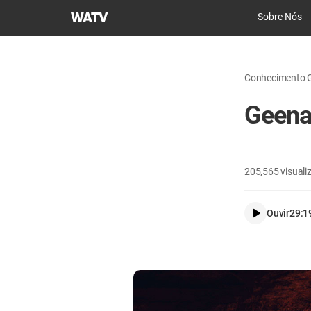
Igreja
Sobre Nós
de
Deus
Sociedade
Conhecimento Ge
Missionária
Mundial
Geen
205,565
visuali
Ouvir
29:1