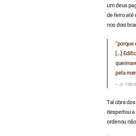
um deus pagã
de ferro até
nos dois bra
“porque 
[…] Edifi
queimare
pela men
​Jr. 7:30-
Tal obra dos
despertou a 
ordenou não 