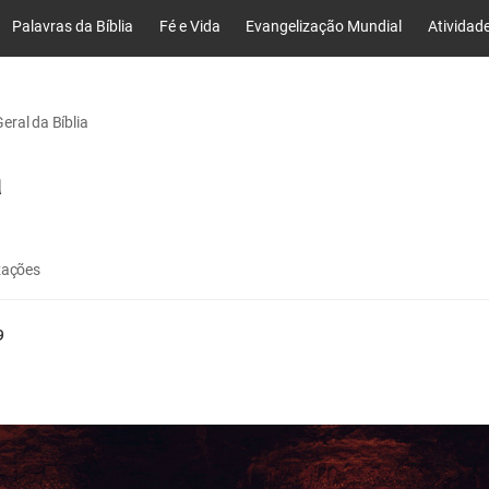
Palavras da Bíblia
Fé e Vida
Evangelização Mundial
Atividad
ral da Bíblia
a
zações
9