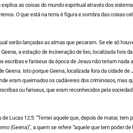
 explica as coisas do mundo espiritual através dos sistema
errenos. O que está na terra é figura e sombra das coisas cel
 qual serão lançadas as almas que pecaram. Se ele só hou
eena, a estação de incineração de lixo, localizada fora da
s escribas e fariseus da época de Jesus não teriam nada 
e Geena. Isto porque Geena, localizada fora da cidade de
 onde eram queimados os cadáveres dos criminosos, mas 
scribas ou fariseus, que eram reconhecidos pela sociedad
 de Lucas 12:5: “Temei aquele que, depois de matar, tem 
ferno (Geena)”, a quem se refere “aquele que tem poder de 