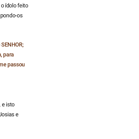
 ídolo feito
s pondo-os
 o SENHOR;
m, para
m me passou
 e isto
Josias e