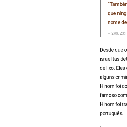
“Também 
que ning
nome de 
2Rs. 23:
Desde que o 
israelitas d
de lixo. El
alguns crimi
Hinom foi c
famoso como
Hinom foi tr
português.