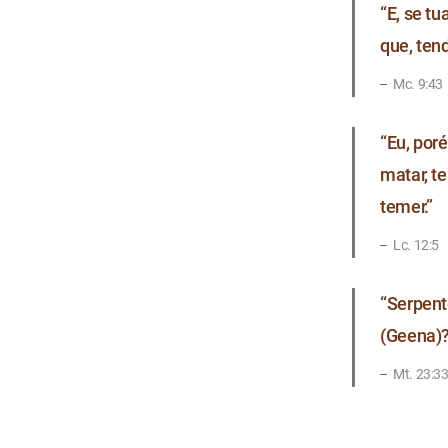
“E, se tu
que, tend
Mc. 9:43
“Eu, por
matar, t
temer.”
​Lc. 12:5
“Serpent
(Geena)
​Mt. 23:3