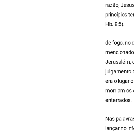
razão, Jesus
princípios t
Hb. 8:5).
de fogo, no
mencionado G
Jerusalém, o
julgamento d
era o lugar
morriam os e
enterrados.
Nas palavras
lançar no in