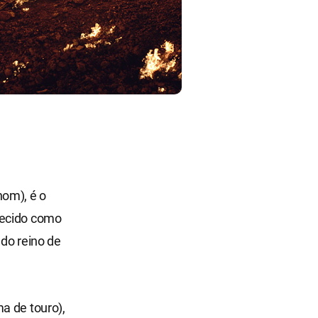
nom), é o
hecido como
 do reino de
a de touro),