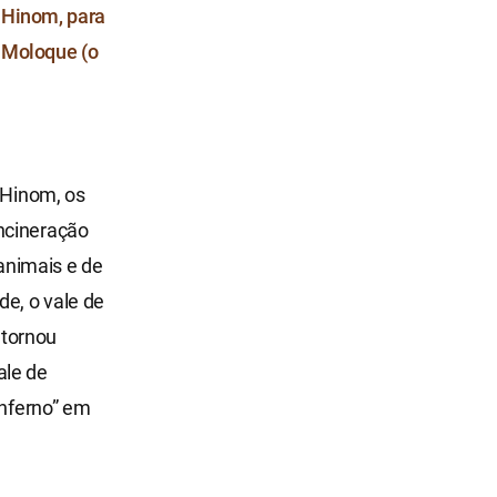
e Hinom, para
a Moloque (o
e Hinom, os
ncineração
animais e de
e, o vale de
 tornou
ale de
inferno” em