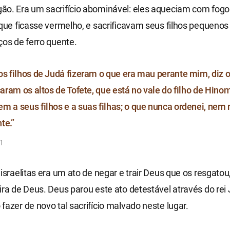
o. Era um sacrifício abominável: eles aqueciam com fogo o
 que ficasse vermelho, e sacrificavam seus filhos pequeno
ços de ferro quente.
os filhos de Judá fizeram o que era mau perante mim, diz
caram os altos de Tofete, que está no vale do filho de Hino
m a seus filhos e a suas filhas; o que nunca ordenei, ne
te.”
31
 israelitas era um ato de negar e trair Deus que os resgatou,
ira de Deus. Deus parou este ato detestável através do rei 
fazer de novo tal sacrifício malvado neste lugar.