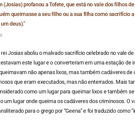
(Josias) profanou a Tofete, que está no vale dos filhos d
uém queimasse a seu filho ou a sua filha como sacrifício 
um deus).”
10
rei Josias aboliu o malvado sacrifício celebrado no vale d
etestavam este lugar e o converteram em uma estação de i
es queimavam não apenas lixos, mas também cadáveres de 
nosos que eram executados, mas não enterrados. Mais tard
onsiderado como um lugar para queimar lixos e também se
 um lugar onde queima os cadáveres dos criminosos. O v
ansliterado para o grego por “Geena” e foi traduzido como “