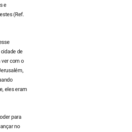
s e
estes (Ref.
vesse
 cidade de
a ver com o
 Jerusalém,
quando
e, eles eram
poder para
lançar no