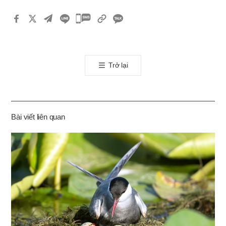
카
카
오
톡
Trở lại
공
유
하
기
Bài viết liên quan