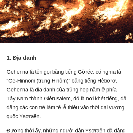
1. Địa danh
Gehenna là tên gọi bằng tiếng Gờréc, có nghĩa là
“Ge-Hinnom (trũng Hinôm)” bằng tiếng Hêbơrơ.
Gehenna là địa danh của trũng hẹp nằm ở phía
Tây Nam thành Giêrusalem, đó là nơi khét tiếng, đã
dâng các con trẻ làm tế lễ thiêu vào thời đại vương
quốc Ysơraên.
Đương thời ấy, những người dân Ysơraên đã dâng