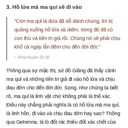
3. Hồ lửa mà ma quỉ sẽ đi vào
“Còn ma quỉ là đứa đã dỗ dành chúng, thì bị
quăng xuống hồ lửa và diêm, trong đó đã có
con thú và tiên tri giả rồi. Chúng nó sẽ phải chịu
khổ cả ngày lẫn đêm cho đến đời đời.”
​Khải Huyền 20:10
Thông qua sự mặc thị, sứ đồ Giăng đã thấy cảnh
ma quỉ và những tiên tri giả đi vào hồ lửa và chịu
đau đớn cho đến đời đời. Song, như chúng ta biết
rõ, ma quỉ là linh vật chứ không phải là thể xác.
Điều này chẳng phải nghĩa là có hồ lửa mà ma quỉ,
là linh hồn, đi vào và chịu đau đớn hay sao? Thông
qua Gehenna, là lò đốt rác thiêu đốt xác chết của