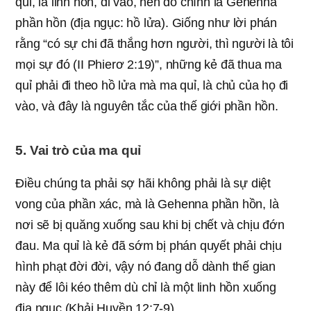
quỉ, là linh hồn, đi vào, nên đó chính là Gehenna
phần hồn (địa ngục: hồ lửa). Giống như lời phán
rằng “có sự chi đã thắng hơn người, thì người là tôi
mọi sự đó (II Phierơ 2:19)”, những kẻ đã thua ma
quỉ phải đi theo hồ lửa mà ma quỉ, là chủ của họ đi
vào, và đây là nguyên tắc của thế giới phần hồn.
5. Vai trò của ma quỉ
Điều chúng ta phải sợ hãi không phải là sự diệt
vong của phần xác, mà là Gehenna phần hồn, là
nơi sẽ bị quăng xuống sau khi bị chết và chịu đớn
đau. Ma quỉ là kẻ đã sớm bị phán quyết phải chịu
hình phạt đời đời, vậy nó đang dỗ dành thế gian
này để lôi kéo thêm dù chỉ là một linh hồn xuống
địa ngục (Khải Huyền 12:7-9).