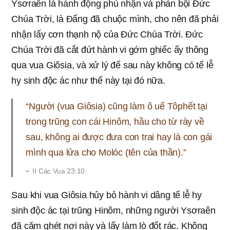
Ysơraên là hành động phủ nhận và phản bội Đức
Chúa Trời, là Đấng đã chuộc mình, cho nên đã phải
nhận lấy cơn thạnh nộ của Đức Chúa Trời. Đức
Chúa Trời đã cắt đứt hành vi gớm ghiếc ấy thông
qua vua Giôsia, và xử lý để sau này không có tế lễ
hy sinh độc ác như thế này tại đó nữa.
“Người (vua Giôsia) cũng làm ô uế Tôphết tại
trong trũng con cái Hinôm, hầu cho từ rày về
sau, không ai được đưa con trai hay là con gái
mình qua lửa cho Molóc (tên của thần).”
II Các Vua 23:10
Sau khi vua Giôsia hủy bỏ hành vi dâng tế lễ hy
sinh độc ác tại trũng Hinôm, những người Ysơraên
đã căm ghét nơi này và lấy làm lò đốt rác. Không