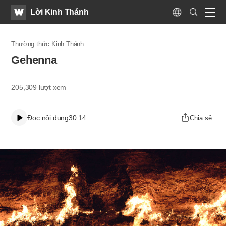
WATV
Search
Lời Kinh Thánh
Submit
Language
naviga
Thường thức Kinh Thánh
​Gehenna
205,309
lượt xem
Đọc nội dung
30:14
Chia sẻ