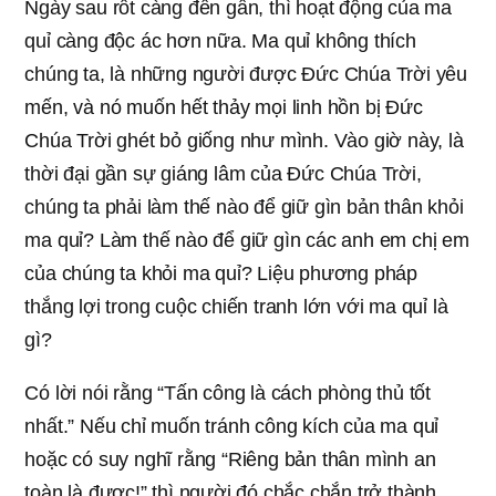
Ngày sau rốt càng đến gần, thì hoạt động của ma
quỉ càng độc ác hơn nữa. Ma quỉ không thích
chúng ta, là những người được Đức Chúa Trời yêu
mến, và nó muốn hết thảy mọi linh hồn bị Đức
Chúa Trời ghét bỏ giống như mình. Vào giờ này, là
thời đại gần sự giáng lâm của Đức Chúa Trời,
chúng ta phải làm thế nào để giữ gìn bản thân khỏi
ma quỉ? Làm thế nào để giữ gìn các anh em chị em
của chúng ta khỏi ma quỉ? Liệu phương pháp
thắng lợi trong cuộc chiến tranh lớn với ma quỉ là
gì?
Có lời nói rằng “Tấn công là cách phòng thủ tốt
nhất.” Nếu chỉ muốn tránh công kích của ma quỉ
hoặc có suy nghĩ rằng “Riêng bản thân mình an
toàn là được!” thì người đó chắc chắn trở thành