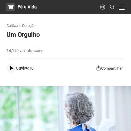
WATV
Search
Fé e Vida
Submit
navig
Language
Cultivar o Coração
Um Orgulho
14,179
visualizações
Ouvir
4:10
Compartilhar