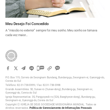
Meu Desejo Foi Concedido
A “missão no exterior” sempre foi meu sonho. Meu sonho se tornava
cada vez maior…
카
카
P.O. Box 119, Correio de Seongnam Bundang, Bundang-gu, Seongnam-si, Gyeonggi-do,
오
Coreia do Sul
Teléfono: 82-31-738-5999 / Fax: 82-31-738-5998
톡
Grande Assembleia: 50, Sunae-ro (Sunae-dong), Bundang-gu, Seongnam-si,
공
Gyeonggi-do, Coreia do Sul
Igreja Representativa: 35, Pangyoyeok-ro (526, Baeghyeon-dong), Bundang-gu,
유
Seongnam-si, Gyeonggi-do, Coreia do Sul
하
Copyright ⓒ IGREJA DE DEUS SOCIEDADE MISSIONÁRIA MUNDIAL. Todos os
direitos reservados.
Política de Gerenciamento de Informações Pessoais
기