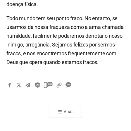
doença física.
Todo mundo tem seu ponto fraco. No entanto, se
usarmos da nossa fraqueza como a arma chamada
humildade, facilmente poderemos derrotar o nosso
inimigo, arrogância. Sejamos felizes por sermos
fracos, e nos encontremos frequentemente com
Deus que opera quando estamos fracos.
카
카
오
톡
Atrás
공
유
하