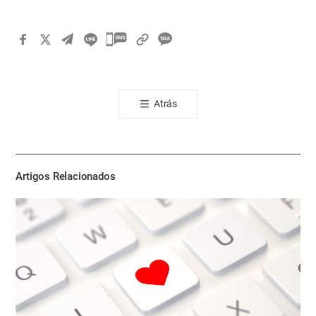
카
카
오
톡
Atrás
공
유
하
기
Artigos Relacionados