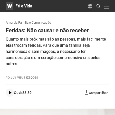
WATV
Search
Fé e Vida
Submit
navig
Language
Amor da Família e Comunicação
Feridas: Não causar e não receber
Quanto mais próximas são as pessoas, mais facilmente
elas trocam feridas. Para que uma família seja
harmoniosa e sem mágoas, é necessário ter
consideração e um coração compreensivo uns pelos
outros.
45,809
visualizações
Ouvir
33:39
Compartilhar