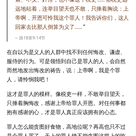
远地站着，连举目望天也不敢，只捶着胸说：上
帝啊，开恩可怜我这个罪人！我告诉你们，这人
回家去比那人倒算为义了…… ”
路18章9-14节
在自以为是义人的人群中找不到任何悔改、谦虚、
服侍的行为。可是领悟到自己是罪人的人，会自然
而然地发出悔改的祷告，说：上帝啊，我是个罪
人，请怜悯我吧！
这才是罪人的模样。像税吏一样，不敢举目望天，
只捶着胸悔改，感谢上帝给罪人开恩。对任何事都
抱有感谢的心，才是罪人真正应该拥有的心态。
罪人怎么能贪图好食物，高地位呢？再高也只不过
是个罪人罢了。天上的罪人绝不能贪图这世上的吃