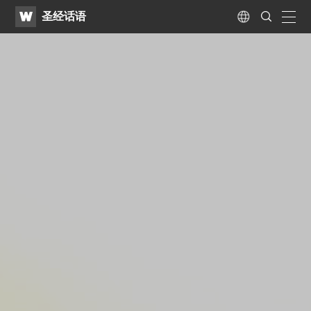
WATV
Search
圣经话语
Submit
naviga
Language