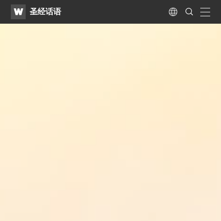
WATV
Search
圣经话语
Submit
naviga
Language