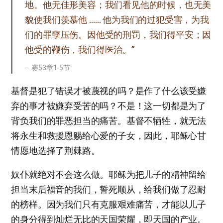
地。他无佳形美容；我们看见他的时候，也无美
貌使我们羡慕他 …… 他为我们的过犯受害，为我
们的罪孽压伤。因他受的刑罚，我们得平安；因
他受的鞭伤，我们得医治。”
赛53章1-5节
基督是犯了错误才被蔑视的吗？是作了什么该受嫌
弃的事才被嫌弃受苦的吗？不是！这一切都是为了
背负我们的罪恶担当的痛苦。基督不牺牲，就无法
将永生和救援恩赐给心爱的子女，因此，耶稣心甘
情愿地选择了荆棘路。
奴仆就绝对不会这么做。耶稣为把儿子的精神留给
担当末后福音的我们，誓死顺从，给我们做了忍耐
的榜样。因为我们只有克服艰难痛苦，才能以儿子
的身分得到灿烂无比的天国荣耀，即天国的产业。