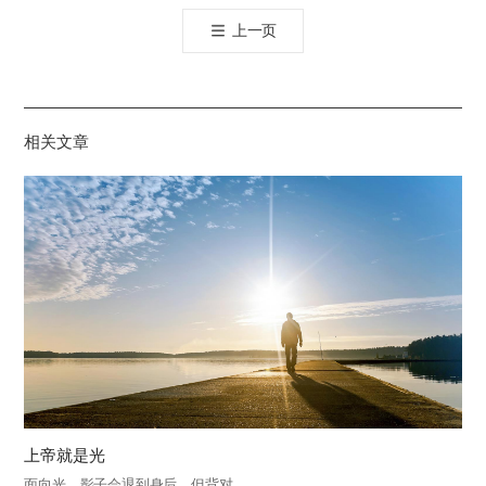
톡
上一页
공
유
하
기
相关文章
上帝就是光
面向光，影子会退到身后，但背对…