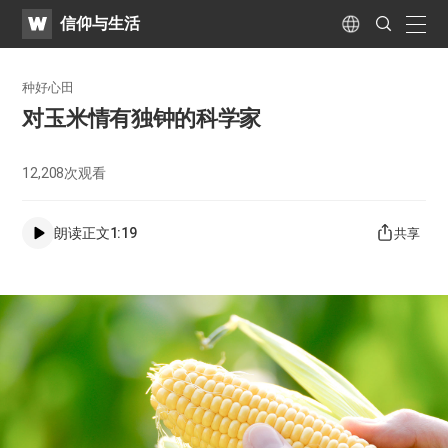
WATV
Search
信仰与生活
Submit
naviga
Language
种好心田
对玉米情有独钟的科学家
12,208
次观看
朗读正文
1:19
共享