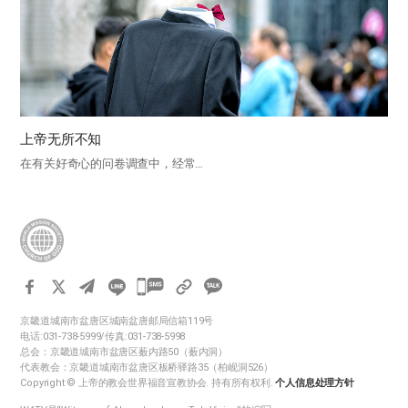
上帝无所不知
在有关好奇心的问卷调查中，经常…
카
카
京畿道城南市盆唐区城南盆唐邮局信箱119号
오
电话:031-738-5999/传真:031-738-5998
톡
总会：京畿道城南市盆唐区薮内路50（薮内洞）
代表教会：京畿道城南市盆唐区板桥驿路35（柏岘洞526）
공
Copyright © 上帝的教会世界福音宣教协会. 持有所有权利.
个人信息处理方针
유