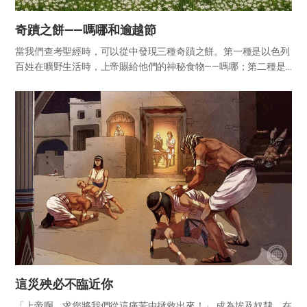
奇蹟之餅——嗎哪和逾越節
當我們查考聖經時，可以從中發現三種奇蹟之餅。第一種是以色列
百姓在曠野生活時，上帝賜給他們的神秘食物——嗎哪；第二種是
耶穌用五個大麥餅和兩條魚餵飽五千人的奇蹟之餅；最後一種是耶
穌應許為自己身體的逾越節之餅。 在四十年曠野生活中，每天從天
上降下...
這災殃必不臨近你
「上帝啊，求您將我們從這痛苦中拯救出來！」​ 成為埃及奴隸，在