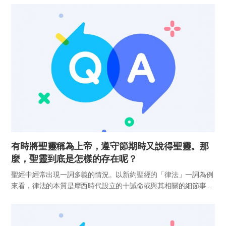
差較大。 以色列的冬季是雨季，降雨多、氣溫低，因此至少要在
10月前將...
有時將聖靈稱為上帝，遵守節期時又說得聖靈。那
麼，聖靈到底是怎樣的存在呢？
聖經中經常出現一詞多義的情況。以新約聖經的「律法」一詞為例
來看，律法的本質是摩西時代設立的十誡命或與其相關的細節事項
（羅7章7節，雅2章11節，約8章5節、17節）。但有時又將律法書
摩西五經，甚至舊約全部都說成是律法（加4章21節，路24章...