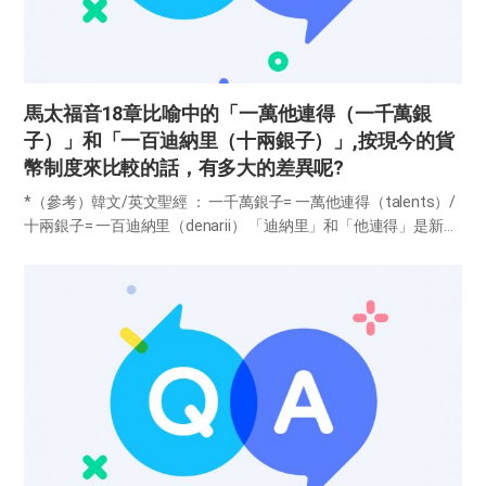
馬太福音18章比喻中的「一萬他連得（一千萬銀
子）」和「一百迪納里（十兩銀子）」,按現今的貨
幣制度來比較的話，有多大的差異呢?
*（參考）韓文/英文聖經 ： 一千萬銀子= 一萬他連得（talents）/
十兩銀子= 一百迪納里（denarii） 「迪納里」和「他連得」是新約
時代的貨幣單位。1迪納里是重約4克的古羅馬銀幣，相當於軍人或
工人一天的工價（太20章1-16節...