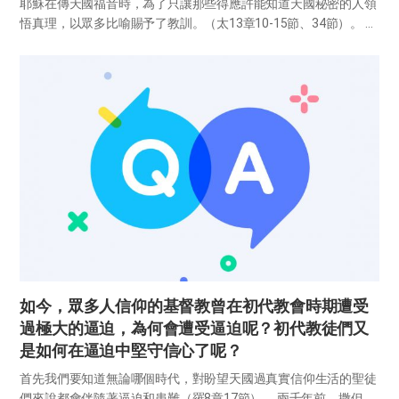
耶穌在傳天國福音時，為了只讓那些得應許能知道天國秘密的人領
悟真理，以眾多比喻賜予了教訓。（太13章10-15節、34節）。 耶
穌告知的種種比喻的話語，最終可以說是與我們的救援直接相關的
教訓。在「粉飾的墳墓」的比喻裡，也蘊含著救援的深層旨意。...
如今，眾多人信仰的基督教曾在初代教會時期遭受
過極大的逼迫，為何會遭受逼迫呢？初代教徒們又
是如何在逼迫中堅守信心了呢？
首先我們要知道無論哪個時代，對盼望天國過真實信仰生活的聖徒
們來說都會伴隨著逼迫和患難（羅8章17節）。 兩千年前，撒但魔