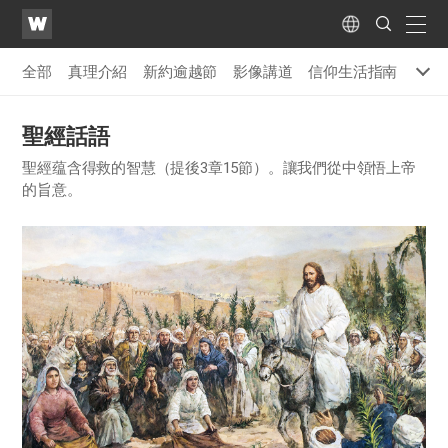
WATV
Search
Submit
naviga
Language
全部
真理介紹
新約逾越節
影像講道
信仰生活指南
聖經 
聖經話語
聖經蕴含得救的智慧（提後3章15節）。讓我們從中領悟上帝
的旨意。