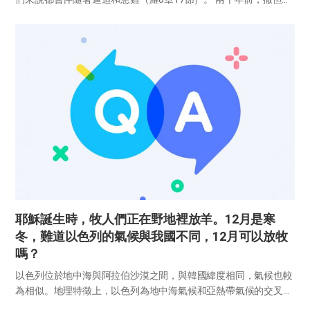
鬼利用掌權的猶太教和統治以色列的羅馬等世上權勢逼迫了跟隨真
理的基督教。耶穌升天後，初代教會聖徒們領受五旬節的聖靈能
力，大...
耶穌誕生時，牧人們正在野地裡放羊。12月是寒
冬，難道以色列的氣候與我國不同，12月可以放牧
嗎？
以色列位於地中海與阿拉伯沙漠之間，與韓國緯度相同，氣候也較
為相似。地理特徵上，以色列為地中海氣候和亞熱帶氣候的交叉
點，與韓國相比，春季和秋季較短，夏季和冬季較長，相對而言溫