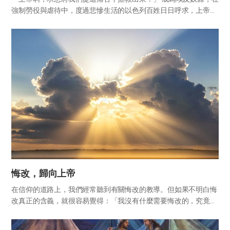
強制勞役與虐待中，度過悲慘生活的以色列百姓日日呼求，上帝為
了解救他們，差遣先知摩西。摩西向埃及王法老傳達上帝的旨意：
「容我的百姓去。」然而法老斷然不肯聽從。​ 自此，埃及降下前
所...
悔改，歸向上帝
在信仰的道路上，我們經常聽到有關悔改的教導。但如果不明白悔
改真正的含義，就很容易覺得：「我沒有什麼需要悔改的，究竟要
悔改什麼呢？」 讓我們記念天上父親、母親為兒女打開赦罪之路所
付出的犧牲之愛，並一同查考聖經中關於悔改的教導，這是聖徒在