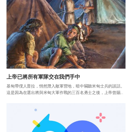
進入天...
上帝已將所有軍隊交在我們手中
基甸帶僕人普拉，悄然潛入敵軍營地，暗中竊聽米甸士兵的談話。
這是因為在選出將與米甸大軍作戰的三百名勇士之後，上帝曾賜下
這樣的指示。 「起來，下到米甸營裡去，因我已將他們交在你手
中。倘若你怕下去，就帶你的僕人普拉下到那營裡去。你必聽見他
們所說的...