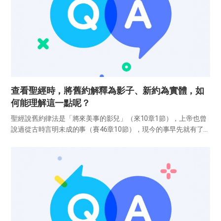
查看聖經時，將舊約解釋為影子、新約為實體，如
何能理解這一點呢？
聖經說舊約律法是「將來美事的影兒」（來10章1節），上帝也曾
說過從古時言明未成的事（賽46章10節），現今的事早先就有了
（傳3章15節）。也就是說，上帝在舊約時代已經以模型和影子顯
示了將來必發生的事。 舊約的麥基洗德和新約的耶穌 下面透過幾...