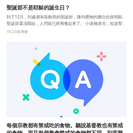
聖誕節不是耶穌的誕生日？
到了12月，到處都有裝飾用的聖誕樹，陳列禮物的攤位也很明顯。
聖誕節還沒開始，人們就已經興奮起來了。 小迷糊弟兄，知道聖誕
節並不是耶穌的誕生日吧？ 知道，偶爾在電視上也看到過。人們似
78,223
點擊數
乎不把聖誕節視為宗教性的日子，而是當作全世界一起歡慶的慶
典。...
每個宗教都有禁戒吃的食物。聽說基督教也有禁戒
的食物，而且每個教會禁戒的食物都不同。到底禁