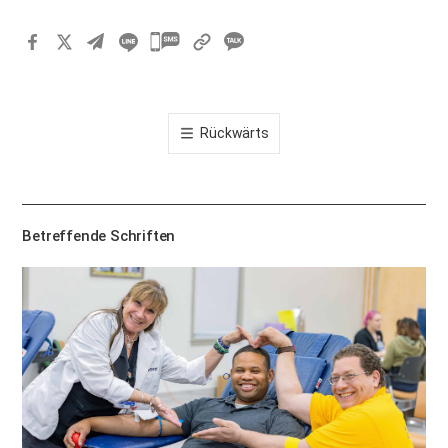
카
카
오
톡
Rückwärts
공
유
하
기
Betreffende Schriften