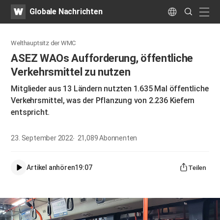
WATV
Search
Globale Nachrichten
Submit
naviga
Language
Welthauptsitz der WMC
ASEZ WAOs Aufforderung, öffentliche
Verkehrsmittel zu nutzen
Mitglieder aus 13 Ländern nutzten 1.635 Mal öffentliche
Verkehrsmittel, was der Pflanzung von 2.236 Kiefern
entspricht.
23. September 2022
21,089
Abonnenten
Artikel anhören
19:07
Teilen