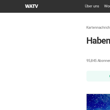
GEMEINDE
Über uns
Wor
GOTTES
DES
WELTMISSIONSVEREINS
Kartennachric
Haben 
95,845
Abonne