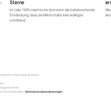
Sterne
er
n
Im Jahr 1609 machte ein Astronom die bahnbrechende
Wen
Entdeckung, dass die Milchstraße kein wolkiges
ans
Lichtband,…
ongnam-si Gyeonggi-do Korea
rea
nggi-do Korea
echte vorbehalten.
Datenschutzbestimmungen