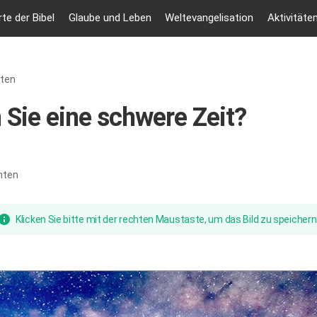
te der Bibel
Glaube und Leben
Weltevangelisation
Aktivitäte
hten
Sie eine schwere Zeit?
nten
Klicken Sie bitte mit der rechten Maustaste, um das Bild zu speichern