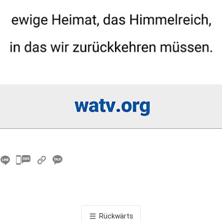
카
카
오
톡
공
Rückwärts
유