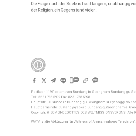
Die Frage nach der Seele ist seit langem, unabhängig vo
der Religion, ein Gegenstand vieler…
카
카
Postfach 119 Postamt von Bundang in Seongnam Bundang-gu Se
오
Tel.: 82-31-738-5999 Fax: 82-31-738-5998
톡
Hauptsitz: 50 Sunae-ro Bundang-gu Seongnam-si Gyeonggi-do Ko
Hauptgemeinde: 35 Pangyoyeok-ro Bundang-guSeongnam-si Gyeo
공
Copyright © GEMEINDEGOTTES DES WELTMISSIONSVEREINS. Alle R
유
WATV ist die Abkürzung für „Witness of Ahnsahnghong Television“.
하
기