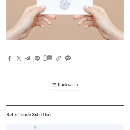
카
카
오
톡
Rückwärts
공
유
하
기
Betreffende Schriften