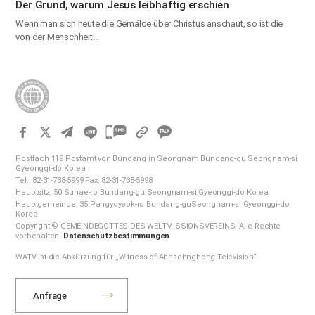
Der Grund, warum Jesus leibhaftig erschien
Wenn man sich heute die Gemälde über Christus anschaut, so ist die
von der Menschheit…
카
카
Postfach 119 Postamt von Bundang in Seongnam Bundang-gu Seongnam-si
오
Gyeonggi-do Korea
Tel.: 82-31-738-5999 Fax: 82-31-738-5998
톡
Hauptsitz: 50 Sunae-ro Bundang-gu Seongnam-si Gyeonggi-do Korea
공
Hauptgemeinde: 35 Pangyoyeok-ro Bundang-guSeongnam-si Gyeonggi-do
Korea
유
Copyright © GEMEINDEGOTTES DES WELTMISSIONSVEREINS. Alle Rechte
하
vorbehalten.
Datenschutzbestimmungen
기
WATV ist die Abkürzung für „Witness of Ahnsahnghong Television“.
Anfrage