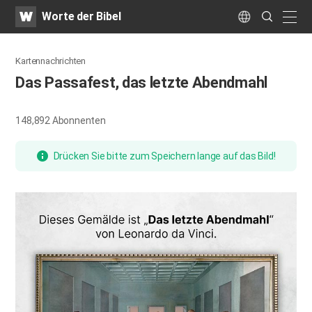
WATV
Search
Worte der Bibel
Submit
naviga
Language
Kartennachrichten
Das Passafest, das letzte Abendmahl
148,892
Abonnenten
Drücken Sie bitte zum Speichern lange auf das Bild!