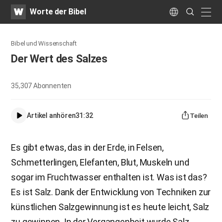
WATV
Search
Worte der Bibel
Submit
naviga
Language
Bibel und Wissenschaft
Der Wert des Salzes
35,307
Abonnenten
Artikel anhören
31:32
Teilen
Es gibt etwas, das in der Erde, in Felsen,
Schmetterlingen, Elefanten, Blut, Muskeln und
sogar im Fruchtwasser enthalten ist. Was ist das?
Es ist Salz. Dank der Entwicklung von Techniken zur
künstlichen Salzgewinnung ist es heute leicht, Salz
zu gewinnen. In der Vergangenheit wurde Salz