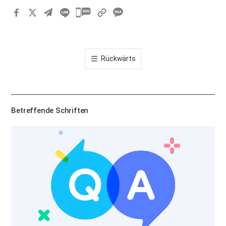
카
카
오
톡
Rückwärts
공
유
하
기
Betreffende Schriften