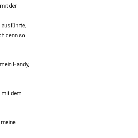
mit der
 ausführte,
ich denn so
 mein Handy,
t mit dem
h meine