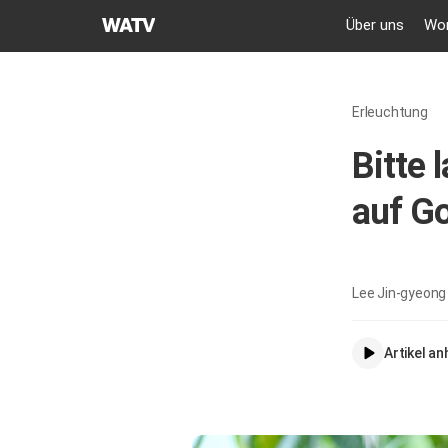
GEMEINDE
Über uns
Wor
GOTTES
DES
WELTMISSIONSVEREINS
Erleuchtung
Bitte
auf Go
Lee Jin-gyeong
Artikel a