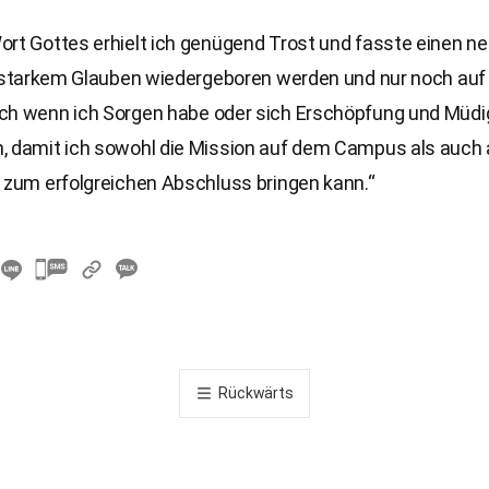
ort Gottes erhielt ich genügend Trost und fasste einen n
it starkem Glauben wiedergeboren werden und nur noch auf
ch wenn ich Sorgen habe oder sich Erschöpfung und Müdigk
, damit ich sowohl die Mission auf dem Campus als auch
 zum erfolgreichen Abschluss bringen kann.“
카
카
오
톡
공
Rückwärts
유
하
기