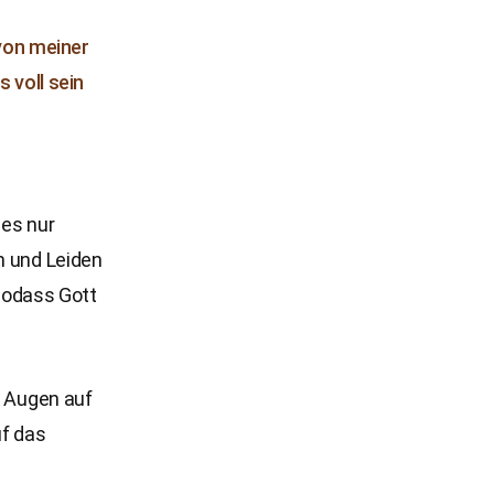
von meiner
 voll sein
 es nur
n und Leiden
 sodass Gott
e Augen auf
uf das