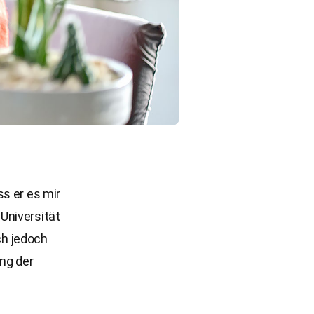
s er es mir
Universität
ch jedoch
ng der