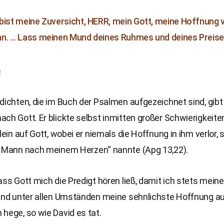
bist meine Zuversicht, HERR, mein Gott, meine Hoffnung 
n. … Lass meinen Mund deines Ruhmes und deines Preises
8
dichten, die im Buch der Psalmen aufgezeichnet sind, gibt
ch Gott. Er blickte selbst inmitten großer Schwierigkeite
llein auf Gott, wobei er niemals die Hoffnung in ihm verlor,
n Mann nach meinem Herzen“ nannte (Apg 13,22).
ass Gott mich die Predigt hören ließ, damit ich stets mein
 und unter allen Umständen meine sehnlichste Hoffnung a
hege, so wie David es tat.