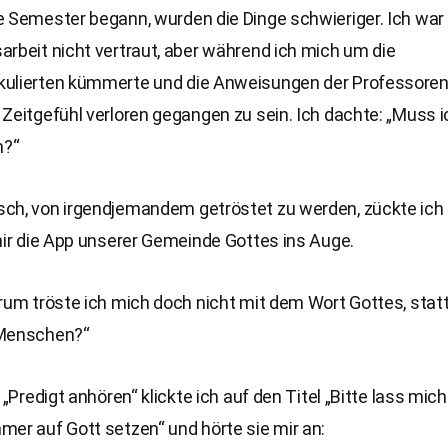
 Semester begann, wurden die Dinge schwieriger. Ich war 
rbeit nicht vertraut, aber während ich mich um die
ulierten kümmerte und die Anweisungen der Professoren
Zeitgefühl verloren gegangen zu sein. Ich dachte: „Muss 
n?“
ch, von irgendjemandem getröstet zu werden, zückte ich
mir die App unserer Gemeinde Gottes ins Auge.
rum tröste ich mich doch nicht mit dem Wort Gottes, stat
 Menschen?“
k „Predigt anhören“ klickte ich auf den Titel „Bitte lass mic
er auf Gott setzen“ und hörte sie mir an: