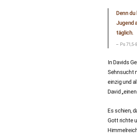
Denn du 
Jugend a
täglich.
Ps 71,5-
In Davids Ge
Sehnsucht na
einzig und a
David „eine
Es schien, d
Gott richte
Himmelreich 