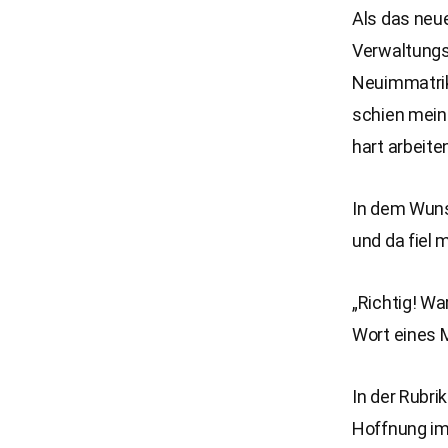
Als das neue
Verwaltungsa
Neuimmatrik
schien mein 
hart arbeite
In dem Wuns
und da fiel 
„Richtig! Wa
Wort eines
In der Rubri
Hoffnung imm