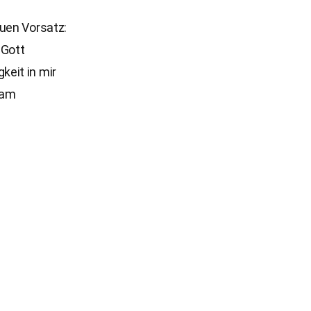
euen Vorsatz:
 Gott
eit in mir
 am