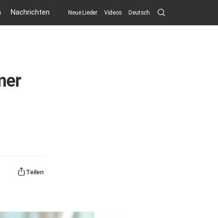
Search
n
Nachrichten
Neue Lieder
Videos
Deutsch
Submit
mer
Teilen