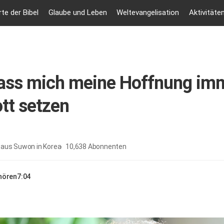
te der Bibel
Glaube und Leben
Weltevangelisation
Aktivitäte
 lass mich meine Hoffnung im
tt setzen
 aus Suwon in Korea
10,638
Abonnenten
nhören
7:04