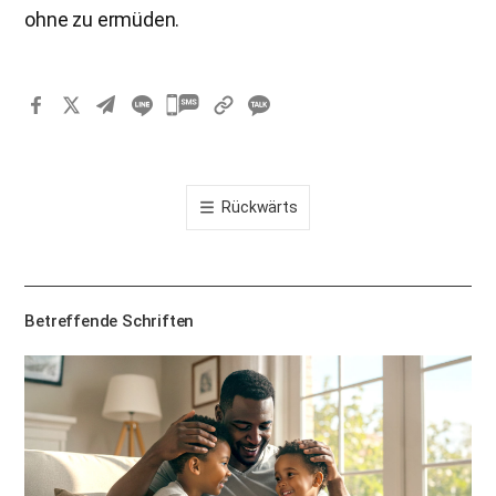
ohne zu ermüden.
카
카
오
톡
Rückwärts
공
유
하
기
Betreffende Schriften