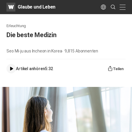
WATV
Search
Glaube und Leben
Submit
naviga
Language
Erleuchtung
Die beste Medizin
Seo Mi-ju aus Incheon in Korea
9,815
Abonnenten
Artikel anhören
5:32
Teilen