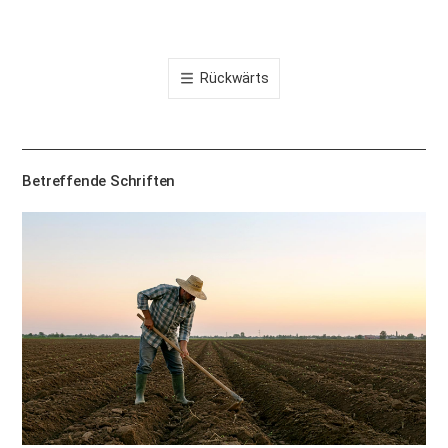
카
오
톡
Rückwärts
공
유
하
기
Betreffende Schriften