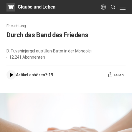
WATV
Search
Glaube und Leben
Submit
naviga
Language
Erleuchtung
Durch das Band des Friedens
D. Tuvshinjargal aus Ulan-Bator in der Mongolei
12,241
Abonnenten
Artikel anhören
7:19
Teilen