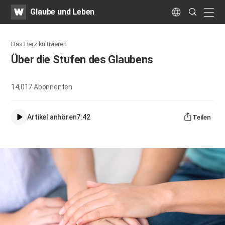
WATV
Search
Glaube und Leben
Submit
naviga
Language
Das Herz kultivieren
Über die Stufen des Glaubens
14,017
Abonnenten
Artikel anhören
7:42
Teilen