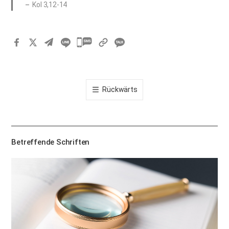
Kol 3,12-14
카
카
오
톡
Rückwärts
공
유
하
기
Betreffende Schriften