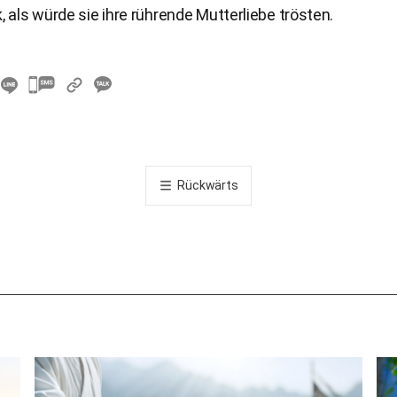
k, als würde sie ihre rührende Mutterliebe trösten.
카
카
오
톡
공
Rückwärts
유
하
기