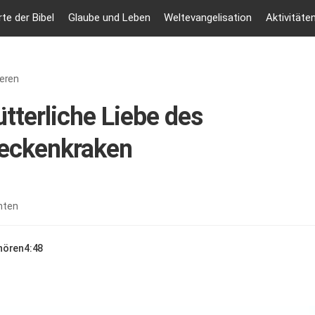
te der Bibel
Glaube und Leben
Weltevangelisation
Aktivitäte
ieren
tterliche Liebe des
leckenkraken
nten
nhören
4:48