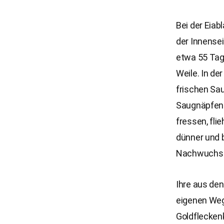
Bei der Eiab
der Innensei
etwa 55 Tage
Weile. In de
frischen Sau
Saugnäpfen 
fressen, fli
dünner und b
Nachwuchs 
Ihre aus de
eigenen Weg
Goldflecken