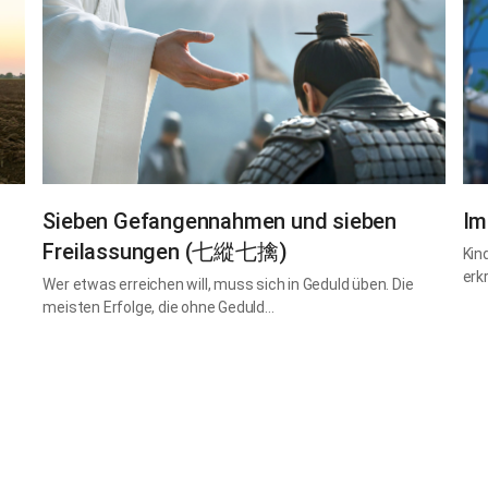
Sieben Gefangennahmen und sieben
Im
Freilassungen (七縱七擒)
Kin
erk
Wer etwas erreichen will, muss sich in Geduld üben. Die
meisten Erfolge, die ohne Geduld…