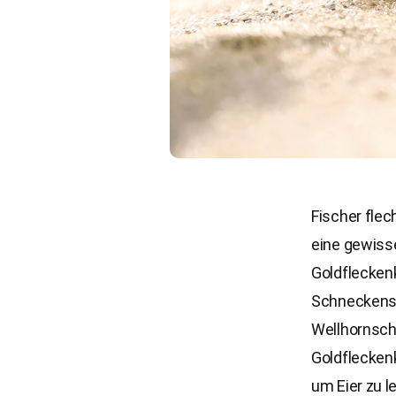
Fischer fle
eine gewiss
Goldfleckenk
Schneckensc
Wellhornschn
Goldfleckenk
um Eier zu l