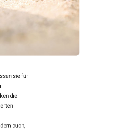
ssen sie für
m
aken die
derten
ndern auch,