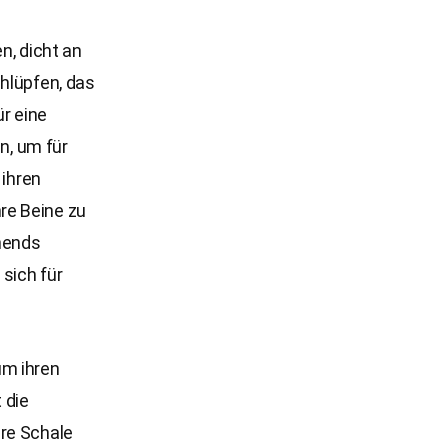
n, dicht an
chlüpfen, das
ür eine
n, um für
 ihren
re Beine zu
ehends
 sich für
um ihren
 die
ere Schale