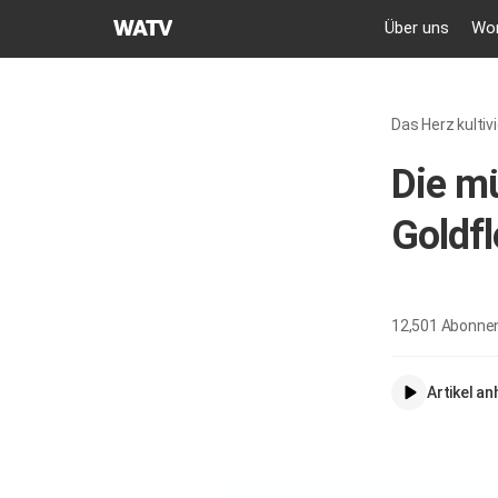
GEMEINDE
Über uns
Wor
GOTTES
DES
WELTMISSIONSVEREINS
Das Herz kultiv
Die mü
Goldf
12,501
Abonne
Artikel a