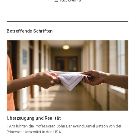
공
유
하
기
Betreffende Schriften
Überzeugung und Realität
1973 führten die Professoren John Darley und Daniel Batson von der
Princeton-Universität in den USA…