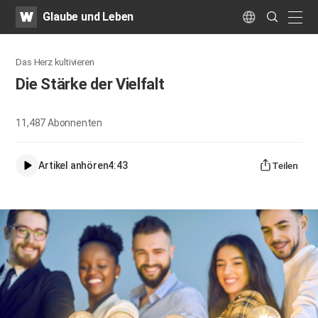
WATV
Search
Glaube und Leben
Submit
naviga
Language
Das Herz kultivieren
Die Stärke der Vielfalt
11,487
Abonnenten
Artikel anhören
4:43
Teilen