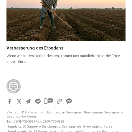
Verbesserung des Erbodens
Wenn wir an den Herbst denken, kommt uns natürlich sofort die Ernte
in den Sinn…
카
카
Postfach 119 Postamt von Bundang in Seongnam Bundang-gu Seongnam-si
오
Gyeonggi-do Korea
Tel.: 82-31-738-5999 Fax: 82-31-738-5998
톡
Hauptsitz: 50 Sunae-ro Bundang-gu Seongnam-si Gyeonggi-do Korea
공
Hauptgemeinde: 35 Pangyoyeok-ro Bundang-guSeongnam-si Gyeonggi-do