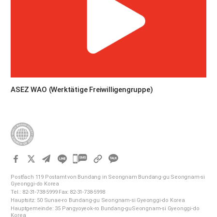
ASEZ WAO (Werktätige Freiwilligengruppe)
카
카
Postfach 119 Postamt von Bundang in Seongnam Bundang-gu Seongnam-si
오
Gyeonggi-do Korea
Tel.: 82-31-738-5999 Fax: 82-31-738-5998
톡
Hauptsitz: 50 Sunae-ro Bundang-gu Seongnam-si Gyeonggi-do Korea
공
Hauptgemeinde: 35 Pangyoyeok-ro Bundang-guSeongnam-si Gyeonggi-do
Korea
유