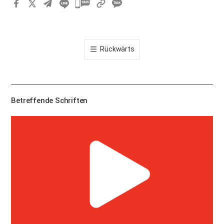
카
카
오
톡
Rückwärts
공
유
하
기
Betreffende Schriften