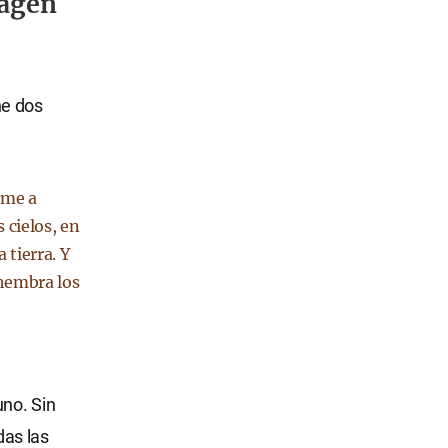
magen
ne dos
rme a
 cielos, en
 tierra. Y
 hembra los
uno. Sin
das las