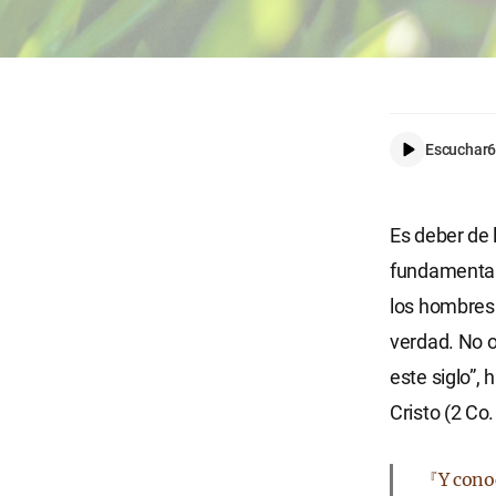
Escuchar
6
Es deber de 
fundamental
los hombres 
verdad. No o
este siglo”,
Cristo (2 Co.
『Y conoc