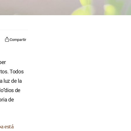
Compartir
ber
tos. Todos
 luz de la
do“dios de
oria de
a está