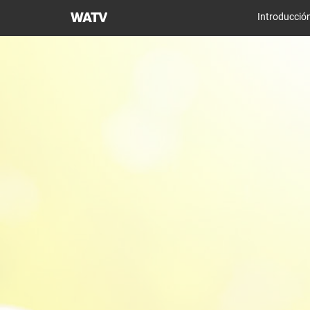
Iglesia
Introducció
de
Dios
Sociedad
Misionera
Mundial