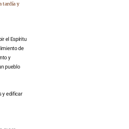
a tardía y
r el Espíritu
dimiento de
nto y
un pueblo
 y edificar