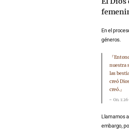
El Dios
femeni
En el proces
géneros.
『Entonce
nuestra s
las besti
creó Dio
creó.』
Gn. 1:26
Llamamos a n
embargo, po