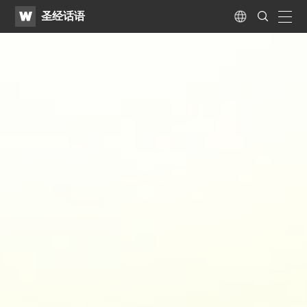
WATV
Search
圣经话语
Submit
naviga
Language