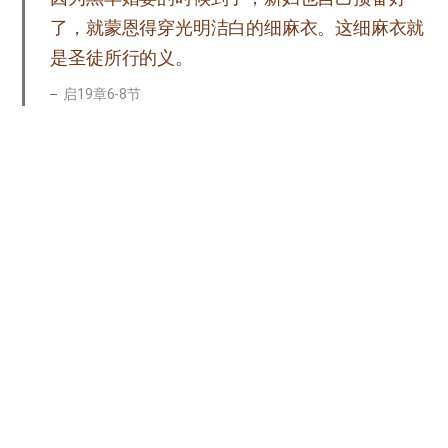
了，就蒙恩得穿光明洁白的细麻衣。这细麻衣就
是圣徒所行的义。
启19章6-8节
拿着七个金碗、盛满末后七灾的七位天使中，有
一位来对我说：“你到这里来，我要将新妇，就
是羔羊的妻，指给你看。”我被圣灵感动，天使
就带我到一座高大的山，将那由上帝那里从天而
降的圣城耶路撒冷指示我。
启21章9-10节
到了日期，出现的是羔羊和羔羊的妻子，即父亲上
帝和祂的新妇，也就是母亲上帝。父亲和母亲为了
给子女生命，就在末后时代显现。