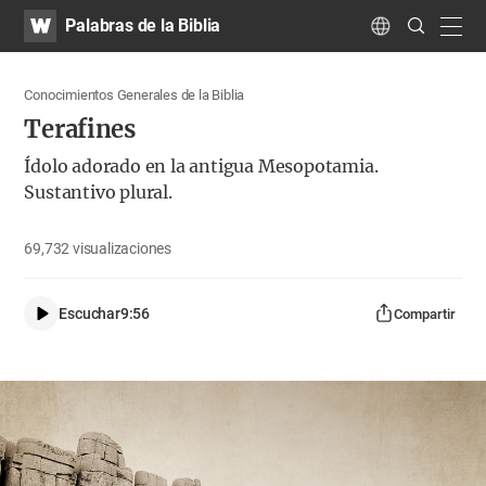
WATV
Search
Palabras de la Biblia
Submit
navig
Language
Conocimientos Generales de la Biblia
Terafines
Ídolo adorado en la antigua Mesopotamia.
Sustantivo plural.
69,732
visualizaciones
Escuchar
9:56
Compartir