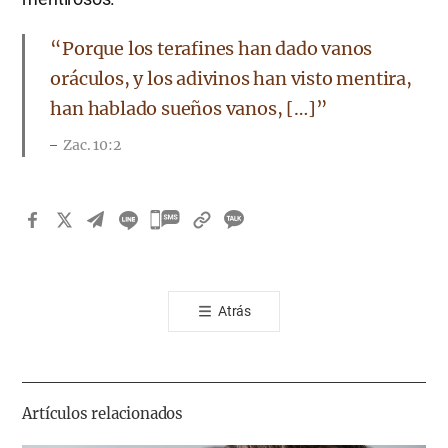
“Porque los terafines han dado vanos
oráculos, y los adivinos han visto mentira,
han hablado sueños vanos, […]”
Zac. 10:2
카
카
오
톡
Atrás
공
유
하
기
Artículos relacionados