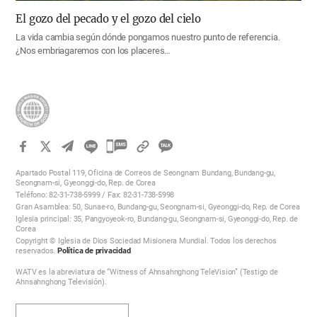
El gozo del pecado y el gozo del cielo
La vida cambia según dónde pongamos nuestro punto de referencia.
¿Nos embriagaremos con los placeres…
카
카
Apartado Postal 119, Oficina de Correos de Seongnam Bundang, Bundang-gu,
오
Seongnam-si, Gyeonggi-do, Rep. de Corea
Teléfono: 82-31-738-5999 / Fax: 82-31-738-5998
톡
Gran Asamblea: 50, Sunae-ro, Bundang-gu, Seongnam-si, Gyeonggi-do, Rep. de Corea
공
Iglesia principal: 35, Pangyoyeok-ro, Bundang-gu, Seongnam-si, Gyeonggi-do, Rep. de
Corea
유
Copyright © Iglesia de Dios Sociedad Misionera Mundial. Todos los derechos
하
reservados.
Política de privacidad
기
WATV es la abreviatura de “Witness of Ahnsahnghong TeleVision” (Testigo de
Ahnsahnghong Televisión).