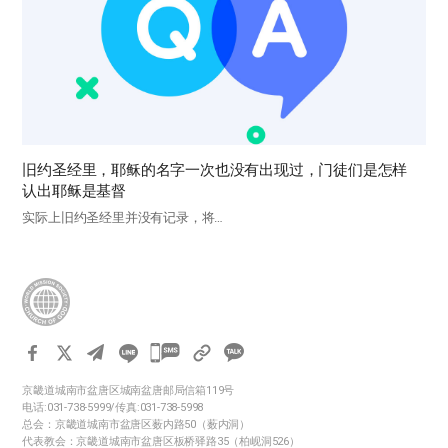
旧约圣经里，耶稣的名字一次也没有出现过，门徒们是怎样
认出耶稣是基督
实际上旧约圣经里并没有记录，将…
카
카
京畿道城南市盆唐区城南盆唐邮局信箱119号
오
电话:031-738-5999/传真:031-738-5998
톡
总会：京畿道城南市盆唐区薮内路50（薮内洞）
代表教会：京畿道城南市盆唐区板桥驿路35（柏岘洞526）