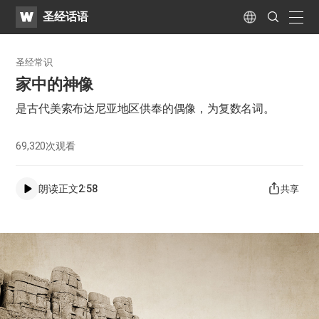
WATV
Search
圣经话语
Submit
naviga
Language
圣经常识
家中的神像
是古代美索布达尼亚地区供奉的偶像，为复数名词。
69,320
次观看
朗读正文
2:58
共享