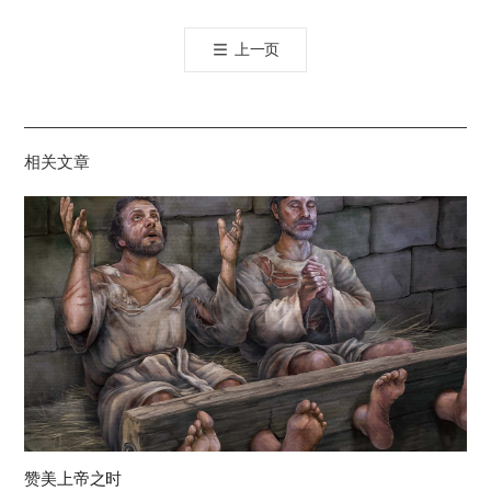
오
톡
上一页
공
유
하
기
相关文章
赞美上帝之时