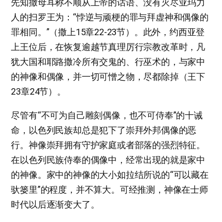
先知撒母耳称不顺从上帝的话语、没有灭尽亚玛力
人的扫罗王为：“悖逆与顽梗的罪与拜虚神和偶像的
罪相同。”（撒上15章22-23节）。此外，约西亚登
上王位后，在恢复逾越节真理厉行宗教改革时，凡
犹大国和耶路撒冷所有交鬼的、行巫术的，与家中
的神像和偶像，并一切可憎之物，尽都除掉（王下
23章24节）。
尽管有“不可为自己雕刻偶像，也不可侍奉”的十诫
命，以色列民族却总是犯下了崇拜外邦偶像的恶
行。神像崇拜拥有守护家庭或者部落的强烈特征。
在以色列民族侍奉的偶像中，经常出现的就是家中
的神像。家中的神像的大小如拉结所说的“可以藏在
驮篓里”的程度，并不算大。可经推测，神像在士师
时代以后逐渐变大了。