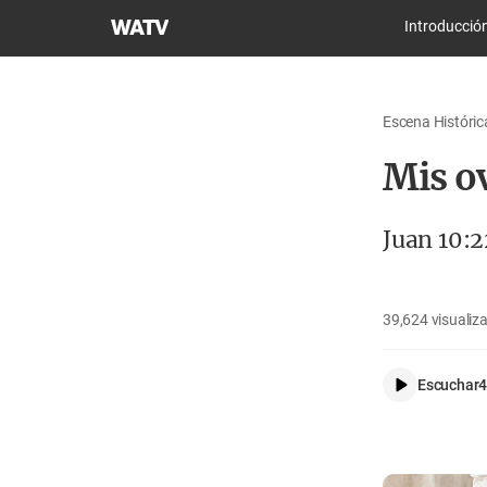
Iglesia
Introducció
de
Dios
Sociedad
Escena Histórica
Misionera
Mundial
Mis o
Juan 10:
39,624
visualiz
Escuchar
4