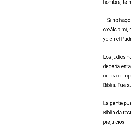
hombre, te h
—Si no hago 
creáis a mí,
yo en el Pa
Los judíos no
debería esta
nunca compr
Biblia. Fue s
La gente pue
Biblia da te
prejuicios.