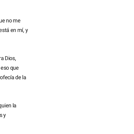
que no me
está en mí, y
ra Dios,
r eso que
fecía de la
quien la
s y