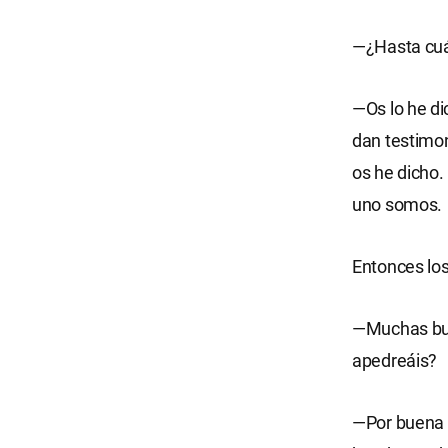
—¿Hasta cuán
—Os lo he di
dan testimon
os he dicho.
uno somos.
Entonces los
—Muchas bue
apedreáis?
—Por buena o