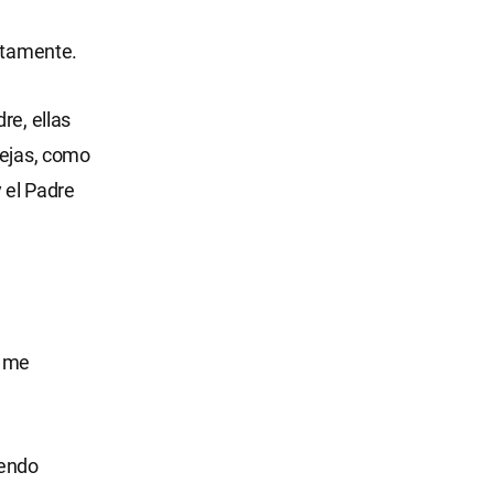
ertamente.
re, ellas
vejas, como
 el Padre
s me
iendo