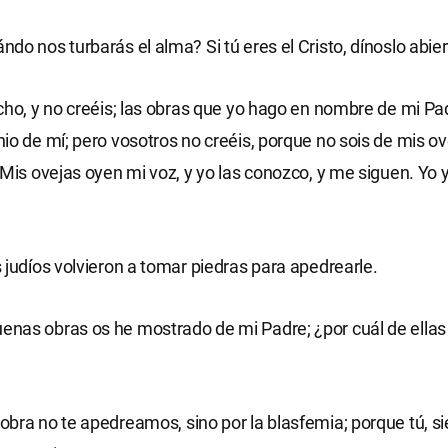
do nos turbarás el alma? Si tú eres el Cristo, dínoslo abi
cho, y no creéis; las obras que yo hago en nombre de mi Pad
io de mí; pero vosotros no creéis, porque no sois de mis o
 Mis ovejas oyen mi voz, y yo las conozco, y me siguen. Yo y
 judíos volvieron a tomar piedras para apedrearle.
nas obras os he mostrado de mi Padre; ¿por cuál de ella
bra no te apedreamos, sino por la blasfemia; porque tú, s