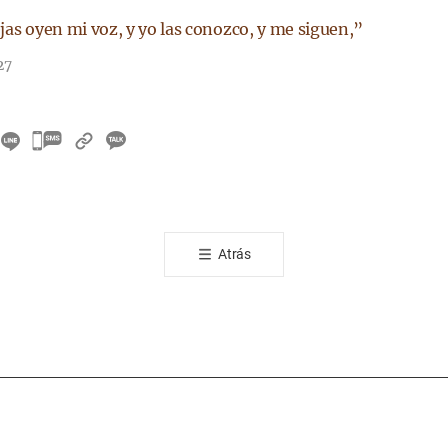
jas oyen mi voz, y yo las conozco, y me siguen,”
27
카
카
오
톡
공
Atrás
유
하
기