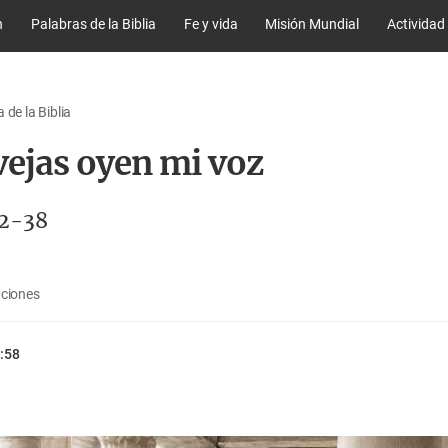
n
Palabras de la Biblia
Fe y vida
Misión Mundial
Actividad
 de la Biblia
vejas oyen mi voz
22-38
aciones
:58