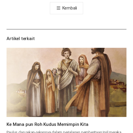
톡
Kembali
공
유
하
기
Artikel terkait
Ke Mana pun Roh Kudus Memimpin Kita
Paulus dan rekan-rekannya dalam perjalanan pemberitaan Injil mereka