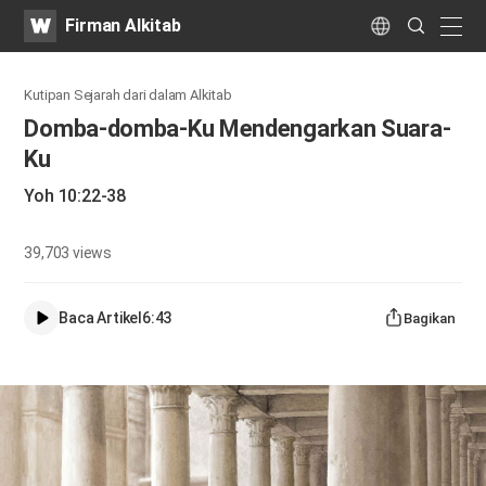
WATV
Search
Firman Alkitab
Submit
naviga
Language
Kutipan Sejarah dari dalam Alkitab
Domba-domba-Ku Mendengarkan Suara-
Ku
Yoh 10:22-38
39,703
views
Baca Artikel
6:43
Bagikan