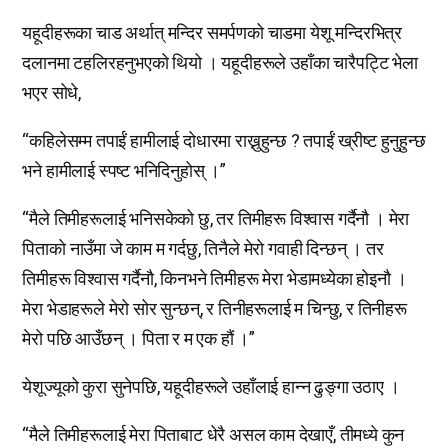
यहूदीहरूका चाड अर्थात् मन्दिर समर्पणको चाडमा येशू मन्दिरभित्र
दलानमा टहलिरहनुभएको थियो । यहूदीहरूले उहाँका चारैपट्टि भेला
भएर सोधे,
“कहिलेसम्म तपाईं हामीलाई दोधारमा राख्नुहुन्छ ? तपाईं ख्रीष्ट हुनुहुन्छ
भने हामीलाई स्पष्ट भनिदिनुहोस् ।”
“मैले तिमीहरूलाई भनिसकेको छु, तर तिमीहरू विश्वास गर्दैनौ । मेरा
पिताको नाउँमा जे काम म गर्दछु, तिनैले मेरो गवाही दिन्छन् । तर
तिमीहरू विश्वास गर्दैनौ, किनभने तिमीहरू मेरा भेडामध्येका होइनौ ।
मेरा भेडाहरूले मेरो सोर सुन्छन्, र तिनीहरूलाई म चिन्छु, र तिनीहरू
मेरो पछि आउँछन् । पिता र म एक हौं ।”
येशूज्यूको कुरा सुनेपछि, यहूदीहरूले उहाँलाई हान्न ढुङ्गा उठाए ।
“मैले तिमीहरूलाई मेरा पिताबाट धेरै असल काम देखाएँ, तीमध्ये कुन