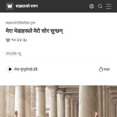
WATV
Search
बाइबलको वचन
Submit
naviga
Language
बाइबल​को ऐतिहासिक दृश्य
मेरा भेडाहरूले मेरो सोर सुन्छन्
यूह १०:२२-३८
39,695
भ्यु
लेख सुन्नुहोस्
5:28
साझा