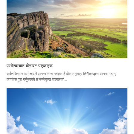
परमेश्वरबाट बोलावट पाएकाहरू
सर्वशक्तिमान् परमेश्वरले आफ्ना सन्तानहरूलाई बोलाउनुभएर तिनीहरूद्वारा आफ्ना महान्
कार्यहरू पूरा गर्नुभएको छ भन्ने कुरा बाइबलको…