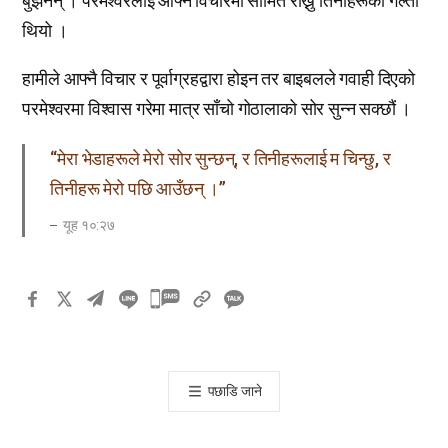
बुझेनन् । परमेश्वरलाई आफ्नै विचारमा सीमित राख्नु तिनीहरूको गल्ती
थियो ।
हामीले आफ्नै विचार र पूर्वाग्रहद्वारा होइन तर बाइबलले गवाही दिएको
परमेश्वरमा विश्वास गरेमा मात्र साँचो गोठालाको सोर सुन्न सक्छौं ।
“मेरा भेडाहरूले मेरो सोर सुन्छन्, र तिनीहरूलाई म चिन्छु, र
तिनीहरू मेरो पछि आउँछन् ।”
यूह १०:२७
카
카
오
톡
पछाडि जाने
공
유
하