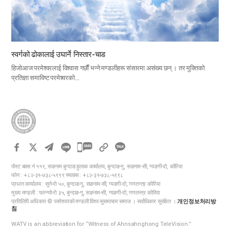
स्वर्गको ढोकालाई उघार्ने निस्तार-चाड
हिजोआज परमेश्वरलाई विश्वास गर्छौं भन्ने मण्डलीहरू संसारमा असंख्य छन् । तर मुक्तिको
प्रतिज्ञा समाविष्ट परमेश्वरको…
카
카
पोस्ट बक्स नं ११९, सङनाम बुन्दाङ हुलाक कार्यालय, बुन्दाङ-गु, सङनाम-सी, ग्यङगी-दो, कोरिया
오
फोन : +८२-३१-७३८-५९९९ फ्याक्स : +८२-३१-७३८-५९९८
톡
प्रधान कार्यालय : सुने-रो ५०, बुन्दाङ-गु, सङनाम-सी, ग्यङगी-दो, गणतन्त्र कोरिया
मुख्य मण्डली : फान्ग्यो-रो ३५, बुन्दाङ-गु, सङनाम-सी, ग्यङगी-दो, गणतन्त्र कोरिया
공
प्रतिलिपि अधिकार © परमेश्वरको मण्डली विश्व सुसमाचार समाज । सर्वाधिकार सुरक्षित ।
개인정보처리방
유
침
하
WATV is an abbreviation for “Witness of Ahnsahnghong TeleVision.”