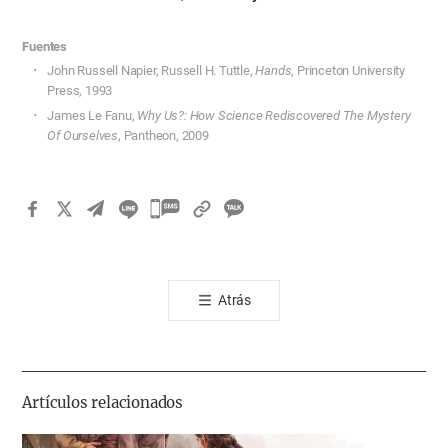
Fuentes
John Russell Napier, Russell H. Tuttle,
Hands
, Princeton University
Press, 1993
James Le Fanu,
Why Us?: How Science Rediscovered The Mystery
Of Ourselves
, Pantheon, 2009
카
카
오
톡
Atrás
공
유
하
기
Artículos relacionados