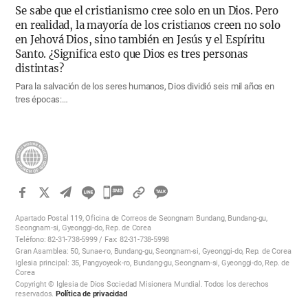
Se sabe que el cristianismo cree solo en un Dios. Pero
en realidad, la mayoría de los cristianos creen no solo
en Jehová Dios, sino también en Jesús y el Espíritu
Santo. ¿Significa esto que Dios es tres personas
distintas?
Para la salvación de los seres humanos, Dios dividió seis mil años en
tres épocas:…
카
카
Apartado Postal 119, Oficina de Correos de Seongnam Bundang, Bundang-gu,
오
Seongnam-si, Gyeonggi-do, Rep. de Corea
Teléfono: 82-31-738-5999 / Fax: 82-31-738-5998
톡
Gran Asamblea: 50, Sunae-ro, Bundang-gu, Seongnam-si, Gyeonggi-do, Rep. de Corea
공
Iglesia principal: 35, Pangyoyeok-ro, Bundang-gu, Seongnam-si, Gyeonggi-do, Rep. de
Corea
유
Copyright © Iglesia de Dios Sociedad Misionera Mundial. Todos los derechos
하
reservados.
Política de privacidad
기