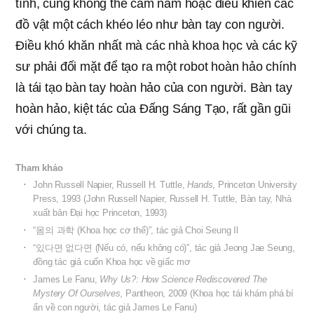
tính, cũng không thể cầm nắm hoặc điều khiển các
đồ vật một cách khéo léo như bàn tay con người.
Điều khó khăn nhất mà các nhà khoa học và các kỹ
sư phải đối mặt để tạo ra một robot hoàn hảo chính
là tái tạo bàn tay hoàn hảo của con người. Bàn tay
hoàn hảo, kiệt tác của Đấng Sáng Tạo, rất gần gũi
với chúng ta.
Tham khảo
John Russell Napier, Russell H. Tuttle,
Hands
, Princeton University
Press, 1993 (John Russell Napier, Russell H. Tuttle, Bàn tay, Nhà
xuất bản Đại học Princeton, 1993)
“몸의 과학 (Khoa học cơ thể)”, tác giả Choi Seung Il
“있다면 없다면 (Nếu có, nếu không có)”, tác giả Jeong Jae Seung,
đồng tác giả cuốn Khoa học về giấc mơ
James Le Fanu,
Why Us?: How Science Rediscovered The
Mystery Of Ourselves
, Pantheon, 2009 (Khoa học tái khám phá bí
ẩn về con người, tác giả James Le Fanu)