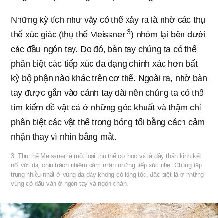
Những kỳ tích như vậy có thể xảy ra là nhờ các thụ
3
thể xúc giác (thụ thể Meissner
) nhóm lại bên dưới
các đầu ngón tay. Do đó, bàn tay chúng ta có thể
phân biệt các tiếp xúc đa dạng chính xác hơn bất
kỳ bộ phận nào khác trên cơ thể. Ngoài ra, nhờ bàn
tay được gắn vào cánh tay dài nên chúng ta có thể
tìm kiếm đồ vật cả ở những góc khuất và thậm chí
phân biệt các vật thể trong bóng tối bằng cách cảm
nhận thay vì nhìn bằng mắt.
3. Thụ thể Meissner là một loại thụ thể cơ học và là dây thần kinh kết
nối với da, chịu trách nhiệm cảm nhận những tiếp xúc nhẹ. Chúng tập
trung nhiều nhất ở vùng da dày không có lông tóc, đặc biệt là ở những
vùng có dấu vân ở ngón tay và ngón chân.