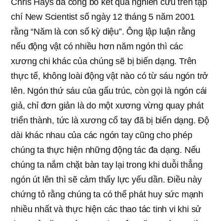
Chris Hays đã công bố kết quả nghiên cứu trên tạp
chí New Scientist số ngày 12 tháng 5 năm 2001
rằng “Năm là con số kỳ diệu”. Ông lập luận rằng
nếu động vật có nhiều hơn năm ngón thì các
xương chi khác của chúng sẽ bị biến dạng. Trên
thực tế, không loài động vật nào có từ sáu ngón trở
lên. Ngón thứ sáu của gấu trúc, còn gọi là ngón cái
giả, chỉ đơn giản là do một xương vừng quay phát
triển thành, tức là xương cổ tay đã bị biến dạng. Độ
dài khác nhau của các ngón tay cũng cho phép
chúng ta thực hiện những động tác đa dạng. Nếu
chúng ta nắm chặt bàn tay lại trong khi duỗi thẳng
ngón út lên thì sẽ cảm thấy lực yếu dần. Điều này
chứng tỏ rằng chúng ta có thể phát huy sức mạnh
nhiều nhất và thực hiện các thao tác tinh vi khi sử