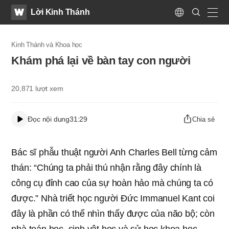
WATV
Search
Lời Kinh Thánh
Submit
Language
naviga
Kinh Thánh và Khoa học
Khám phá lại về bàn tay con người
20,871
lượt xem
Đọc nội dung
31:29
Chia sẻ
Bác sĩ phẫu thuật người Anh Charles Bell từng cảm
thán: “Chúng ta phải thú nhận rằng đây chính là
công cụ đỉnh cao của sự hoàn hảo mà chúng ta có
được.” Nhà triết học người Đức Immanuel Kant coi
đây là phần có thể nhìn thấy được của não bộ; còn