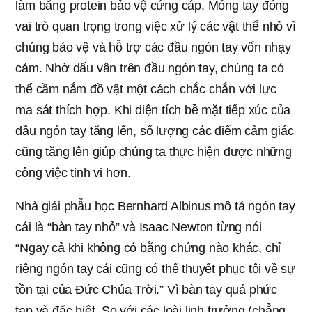
làm bằng protein bảo vệ cứng cáp. Móng tay đóng
vai trò quan trọng trong việc xử lý các vật thể nhỏ vì
chúng bảo vệ và hỗ trợ các đầu ngón tay vốn nhạy
cảm. Nhờ dấu vân trên đầu ngón tay, chúng ta có
thể cầm nắm đồ vật một cách chắc chắn với lực
ma sát thích hợp. Khi diện tích bề mặt tiếp xúc của
đầu ngón tay tăng lên, số lượng các điểm cảm giác
cũng tăng lên giúp chúng ta thực hiện được những
công việc tinh vi hơn.
Nhà giải phẫu học Bernhard Albinus mô tả ngón tay
cái là “bàn tay nhỏ” và Isaac Newton từng nói
“Ngay cả khi không có bằng chứng nào khác, chỉ
riêng ngón tay cái cũng có thể thuyết phục tôi về sự
tồn tại của Đức Chúa Trời.” Vì bàn tay quá phức
tạp và đặc biệt. So với các loài linh trưởng (chẳng