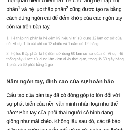
một quan điểm chiếm ưu thế cho rằng hệ thập nhị
1
2
phân
và hệ lục thập phân
cũng được tạo ra bằng
cách dùng ngón cái để đếm khớp của các ngón tay
còn lại trên bàn tay.
1. Hệ thập nhị phân là hệ đếm ký hiệu vị trí sử dụng 12 làm cơ sở của
nó. Ví dụ: 1 tá bút chì có 12 chiếc và 1 năm có 12 tháng.
2. Hệ lục thập phân là hệ đếm sử dụng 60 làm cơ sở của nó. Ví dụ: Hệ
thống này được sử dụng làm đơn vị đo thời gian, trong đó 60 giây bằng
1 phút và 60 phút bằng 1 giờ.
Năm ngón tay, đỉnh cao của sự hoàn hảo
Cấu tạo của bàn tay đã có đóng góp to lớn đối với
sự phát triển của nền văn minh nhân loại như thế
nào? Bàn tay của phôi thai người có hình dạng
giống như mái chèo. Không lâu sau đó, các tế bào
giữa các ngón tay biến mất và mười ngón tay thành