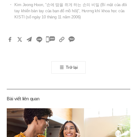
Kim Jeong Hoon, “손에 땀을 쥐게 하는 손의 비밀 (Bí mật của đôi
tay khiến bàn tay của bạn đổ mồ hôi)”, Hương khí khoa học của
KISTI (số ngày 10 tháng 11 năm 2006)
카
카
오
톡
Trở lại
공
유
하
기
Bài viết liên quan