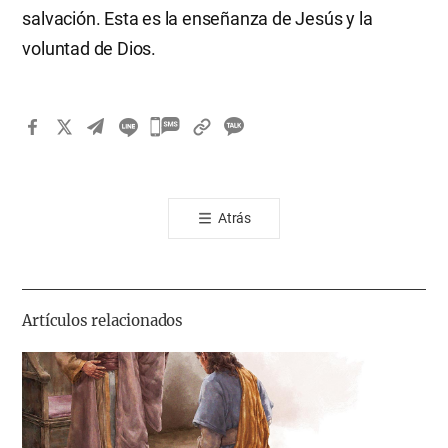
salvación. Esta es la enseñanza de Jesús y la
voluntad de Dios.
카
카
오
톡
Atrás
공
유
하
기
Artículos relacionados