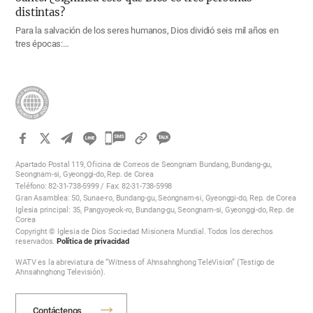
distintas?
Para la salvación de los seres humanos, Dios dividió seis mil años en
tres épocas:…
카
카
Apartado Postal 119, Oficina de Correos de Seongnam Bundang, Bundang-gu,
오
Seongnam-si, Gyeonggi-do, Rep. de Corea
Teléfono: 82-31-738-5999 / Fax: 82-31-738-5998
톡
Gran Asamblea: 50, Sunae-ro, Bundang-gu, Seongnam-si, Gyeonggi-do, Rep. de Corea
공
Iglesia principal: 35, Pangyoyeok-ro, Bundang-gu, Seongnam-si, Gyeonggi-do, Rep. de
Corea
유
Copyright © Iglesia de Dios Sociedad Misionera Mundial. Todos los derechos
하
reservados.
Política de privacidad
기
WATV es la abreviatura de “Witness of Ahnsahnghong TeleVision” (Testigo de
Ahnsahnghong Televisión).
Contáctenos