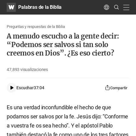
WATV
Search
Palabras de la Biblia
Submit
navig
Language
Preguntas y respuestas de la Biblia
A menudo escucho a la gente decir:
“Podemos ser salvos si tan solo
creemos en Dios”. ¿Es eso cierto?
47,893
visualizaciones
Escuchar
37:04
Compartir
Es una verdad inconfundible el hecho de que
podamos ser salvos por la fe. Jesús dijo: “Conforme
a vuestra fe os sea hecho”. Y el apóstol Pablo
también destacó la fe como uno de los tres factores