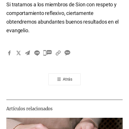
Si tratamos a los miembros de Sion con respeto y
comportamiento reflexivo, ciertamente
obtendremos abundantes buenos resultados en el
evangelio.
카
카
오
톡
Atrás
공
유
하
기
Artículos relacionados