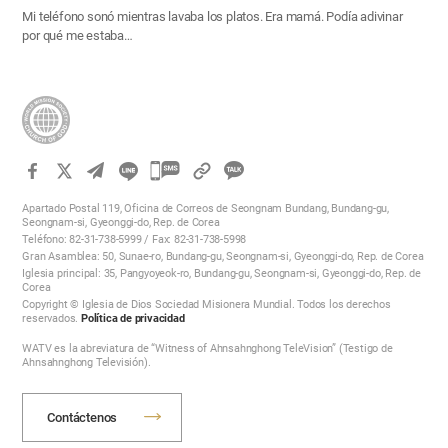
Mi teléfono sonó mientras lavaba los platos. Era mamá. Podía adivinar
por qué me estaba…
카
카
Apartado Postal 119, Oficina de Correos de Seongnam Bundang, Bundang-gu,
오
Seongnam-si, Gyeonggi-do, Rep. de Corea
Teléfono: 82-31-738-5999 / Fax: 82-31-738-5998
톡
Gran Asamblea: 50, Sunae-ro, Bundang-gu, Seongnam-si, Gyeonggi-do, Rep. de Corea
공
Iglesia principal: 35, Pangyoyeok-ro, Bundang-gu, Seongnam-si, Gyeonggi-do, Rep. de
Corea
유
Copyright © Iglesia de Dios Sociedad Misionera Mundial. Todos los derechos
하
reservados.
Política de privacidad
기
WATV es la abreviatura de “Witness of Ahnsahnghong TeleVision” (Testigo de
Ahnsahnghong Televisión).
Contáctenos