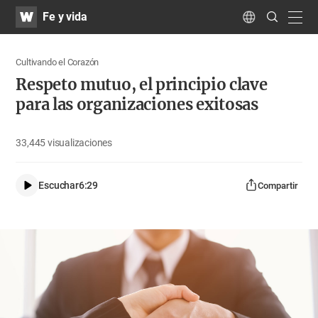
WATV
Search
Fe y vida
Submit
navig
Language
Cultivando el Corazón
Respeto mutuo, el principio clave
para las organizaciones exitosas
33,445
visualizaciones
Escuchar
6:29
Compartir